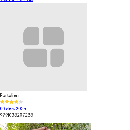
Voir tous les avis
Portalien
03 déc. 2025
9791038207288