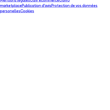
Mentions légales
CGV ecommerce
CGVU
marketplace
Publication d'avis
Protection de vos données
personelles
Cookies