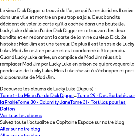
Le vieux Dick Digger a trouvé de l'or, ce qui l'a rendu riche. Il arrive
dans une ville et montre un peu trop sa joie. Deux bandits
décident de voler la carte qu'il a cachée dans une bouteille.
Lucky Luke décide d'aider Dick Digger en retrouvant les deux
bandits et en redonnant la carte de la mine au vieux Dick. 2e
histoire : Mad Jim est une terreur. De plus il est le sosie de Lucky
Luke. Mad Jim est en prison et est condamné à être pendu.
Quand Lucky Luke arrive, un complice de Mad Jim réussit à
remplacer Mad Jim par Lucky Luke en prison ce qui provoquera la
pendaison de Lucky Luke. Mais Luke réussit à s'échapper et part
à la poursuite de Mad Jim.
Découvrez les albums de
Lucky Luke (Dupuis)
:
Tome 1 -
La Mine d'or de Dick Digger
...
Tome 29 -
Des Barbelés sur
la Prairie
Tome 30 -
Calamity Jane
Tome 31 -
Tortillas pour les
Dalton
Voir tous les albums
Suivez toute l'actualité de Capitaine Espace sur notre blog
Aller sur notre blog