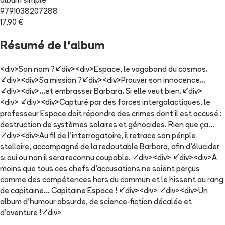
album simple
9791038207288
17,90 €
Résumé de l'album
<div>Son nom ?</div><div>Espace, le vagabond du cosmos.
</div><div>Sa mission ?</div><div>Prouver son innocence...
</div><div>...et embrasser Barbara. Si elle veut bien.</div>
<div> </div><div>Capturé par des forces intergalactiques, le
professeur Espace doit répondre des crimes dont il est accusé :
destruction de systèmes solaires et génocides. Rien que ça...
</div><div>Au fil de l'interrogatoire, il retrace son périple
stellaire, accompagné de la redoutable Barbara, afin d'élucider
si oui ou non il sera reconnu coupable. </div><div> </div><div>À
moins que tous ces chefs d'accusations ne soient perçus
comme des compétences hors du commun et le hissent au rang
de capitaine... Capitaine Espace ! </div><div> </div><div>Un
album d'humour absurde, de science-fiction décalée et
d'aventure !</div>