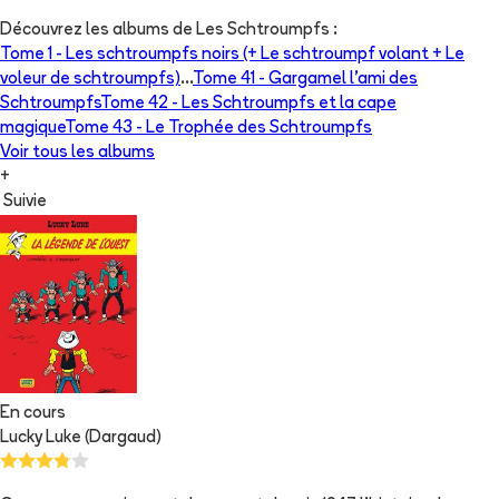
Découvrez les albums de
Les Schtroumpfs
:
Tome 1 -
Les schtroumpfs noirs (+ Le schtroumpf volant + Le
voleur de schtroumpfs)
...
Tome 41 -
Gargamel l'ami des
Schtroumpfs
Tome 42 -
Les Schtroumpfs et la cape
magique
Tome 43 -
Le Trophée des Schtroumpfs
Voir tous les albums
+
Suivie
En cours
Lucky Luke (Dargaud)