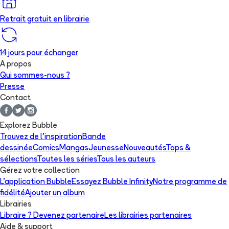
Retrait gratuit en librairie
14 jours pour échanger
A propos
Qui sommes-nous ?
Presse
Contact
Explorez Bubble
Trouvez de l'inspiration
Bande
dessinée
Comics
Mangas
Jeunesse
Nouveautés
Tops &
sélections
Toutes les séries
Tous les auteurs
Gérez votre collection
L'application Bubble
Essayez Bubble Infinity
Notre programme de
fidélité
Ajouter un album
Librairies
Libraire ? Devenez partenaire
Les librairies partenaires
Aide & support