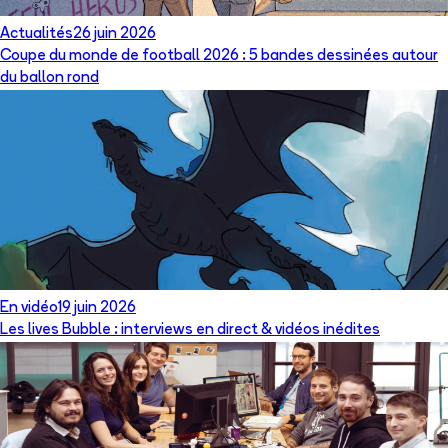
Actualités
26 juin 2026
Coupe du monde de football 2026 : 5 bandes dessinées autour
du ballon rond
En vidéo
19 juin 2026
Les lives Bubble : interviews en direct & vidéos inédites