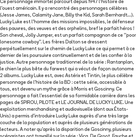
Ce personnage immortel parcourt depuis 1947 l'histoire de
l'ouest américain. Il y a rencontré des personnages célèbres
(Jesse James, Calamity Jane, Billy the Kid, Sarah Bernhardt...).
Lucky Luke est l'homme des missions impossibles, le défenseur
des pauvres, des veuves et des orphelins, bref le parfait héros !
Son cheval, Jolly Jumper, est un parfait compagnon de ce ''poor
lonesome cowboy''. Les frères Dalton se dressent
perpétuellement sur le chemin de Lucky Luke ce qui permet à ce
dernier de les poursuivre continuellement et de les confier à la
justice. Autre personnage traditionnel de la série : Rantanplan,
le chien le plus bête du farwest qui a vécut de façon autonome
2 albums. Lucky Luke est, avec Astérix et Tintin, le plus célèbre
personnage de l'histoire de la BD : cette série, accessible à
tous, est devenu un mythe grâce à Morris et Goscinny. Ce
personnage a fait l'essentiel de sa formidable carrière dans les
pages de SPIROU, PILOTE et LE JOURNAL DE LUCKY LUKE. Une
exploitation merchandising et audiovisuelle (dont aux États-
Unis) a permis d'introduire Lucky Luke auprès d'une très large
couche de la population et auprès de plusieurs générations de
lecteurs. A noter qu'après la disparition de Goscinny, plusieurs
scénaristes ont travaillé sur la série : Vicq, De Groot, Fauche et