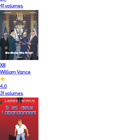
41
volume
s
XIII
William Vance
4.0
31
volume
s