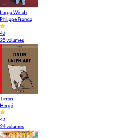
Largo Winch
Philippe Francq
4.1
25
volume
s
Tintin
Hergé
4.1
24
volume
s