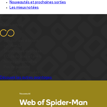
Nouveautés et prochaines sorties
Les mieux notées
Essayez
Bubble Infinity
✅
Gestion des éditions
✅
Lu / Non lu
✅
Statistiques avancées
✅
EO, dédicaces et prêts
✅
Notes personnelles
✅
Pas de publicité
✅
Images
X
débloquées
Découvrir les autres avantages