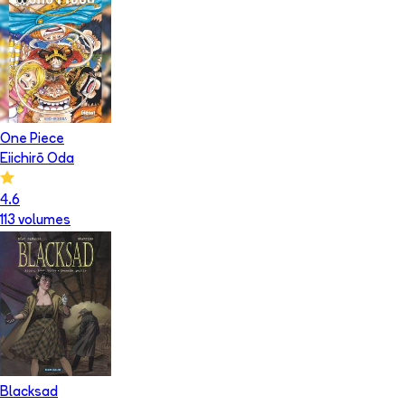
One Piece
Eiichirō Oda
4.6
113
volume
s
Blacksad