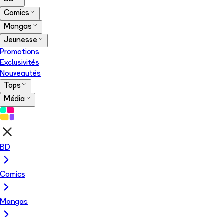
Comics
Mangas
Jeunesse
Promotions
Exclusivités
Nouveautés
Tops
Média
BD
Comics
Mangas