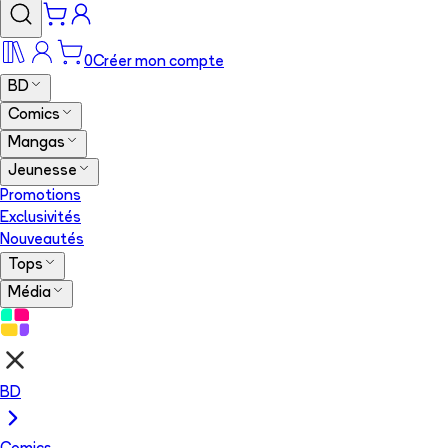
0
Créer mon compte
BD
Comics
Mangas
Jeunesse
Promotions
Exclusivités
Nouveautés
Tops
Média
BD