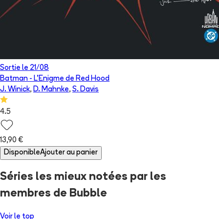
Sortie le
21/08
Batman - L'Enigme de Red Hood
J. Winick
,
D. Mahnke
,
S. Davis
4.5
13,90 €
Disponible
Ajouter au panier
Séries
les mieux notées par les
membres de Bubble
Voir le top