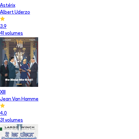
Astérix
Albert Uderzo
3.9
41
volume
s
XIII
Jean Van Hamme
4.0
31
volume
s