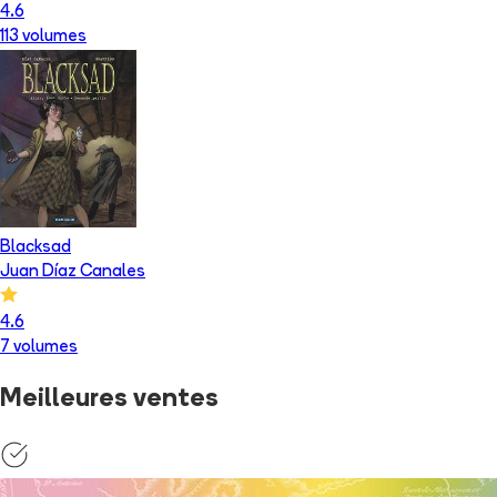
4.6
113
volume
s
Blacksad
Juan Díaz Canales
4.6
7
volume
s
Meilleures ventes