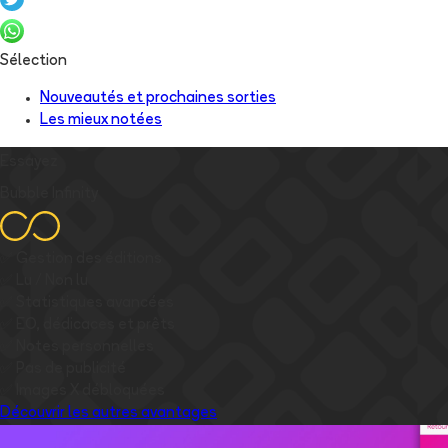
Sélection
Nouveautés et prochaines sorties
Les mieux notées
Essayez
Bubble Infinity
✅
Gestion des éditions
✅
Lu / Non lu
✅
Statistiques avancées
✅
EO, dédicaces et prêts
✅
Notes personnelles
✅
Pas de publicité
✅
Images
X
débloquées
Découvrir les autres avantages