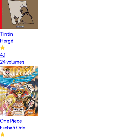
Tintin
Hergé
4.1
24
volume
s
One Piece
Eiichirō Oda