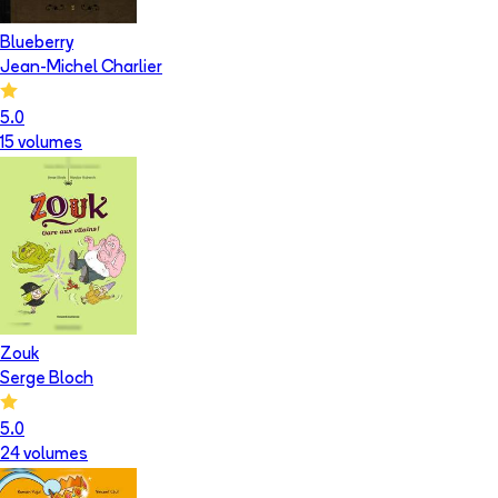
Blueberry
Jean-Michel Charlier
5.0
15
volume
s
Zouk
Serge Bloch
5.0
24
volume
s