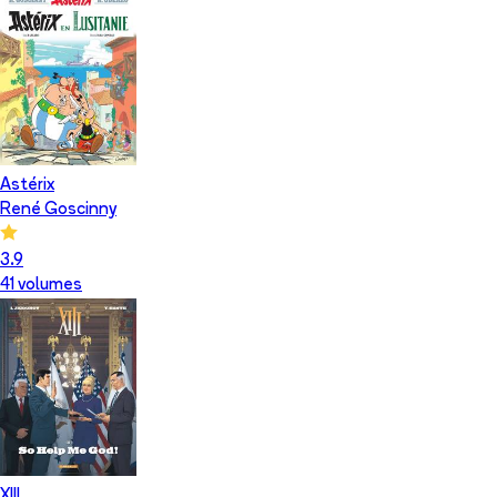
Astérix
René Goscinny
3.9
41
volume
s
XIII