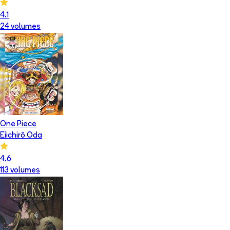
4.1
24
volume
s
One Piece
Eiichirō Oda
4.6
113
volume
s