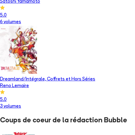
Satoshi Yamamoto
5.0
6
volume
s
Dreamland/Intégrale, Coffrets et Hors Séries
Reno Lemaire
5.0
3
volume
s
Coups de coeur
de la rédaction Bubble