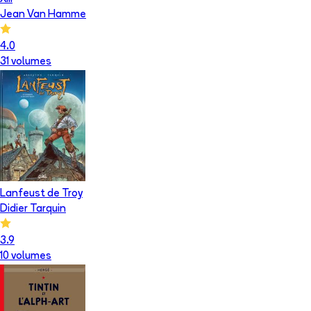
Jean Van Hamme
4.0
31
volume
s
Lanfeust de Troy
Didier Tarquin
3.9
10
volume
s