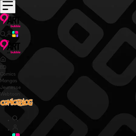
BD
Comics
Mangas
Jeunesse
Webtoon