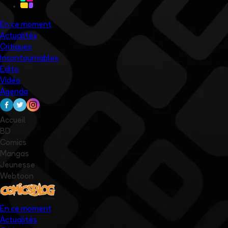
En ce moment
Actualités
Critiques
Incontournables
Edito
Vidéo
Agenda
Accueil
BD
Comics
Mangas
Jeunesse
Webtoon
En ce moment
Actualités