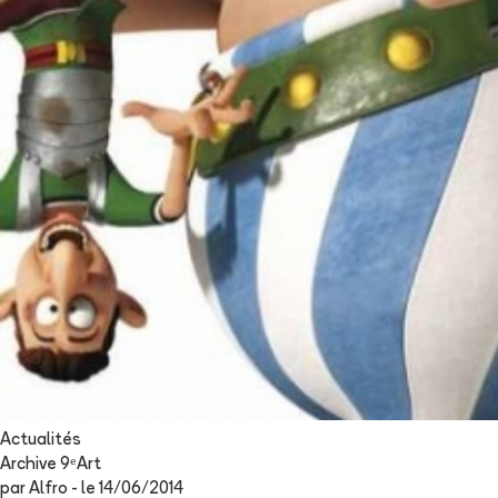
Actualités
Archive 9ᵉArt
par
Alfro
- le
14/06/2014