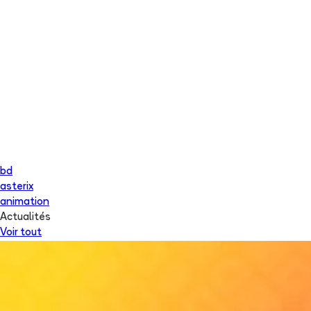
bd
asterix
animation
Actualités
Voir tout