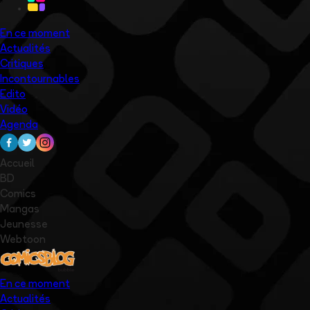
En ce moment
Actualités
Critiques
Incontournables
Edito
Vidéo
Agenda
Accueil
BD
Comics
Mangas
Jeunesse
Webtoon
En ce moment
Actualités