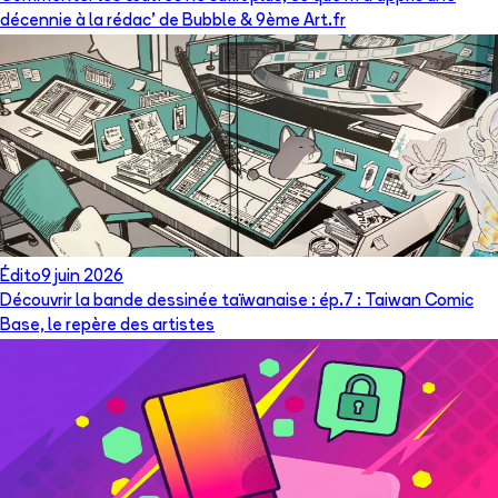
décennie à la rédac’ de Bubble & 9ème Art.fr
Édito
9 juin 2026
Découvrir la bande dessinée taïwanaise : ép.7 : Taiwan Comic
Base, le repère des artistes