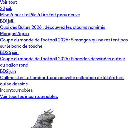
Voir tout
22 juil.
Mise à jour : La Pile à Lire fait peau neuve
BD
1 juil.
Quai des Bulles 2026 : découvrez les albums nominés
Mangas
26 juin
Coupe du monde de football 2026 : 5 mangas qui ne restent pas
sur le banc de touche
BD
26 juin
Coupe du monde de football 2026 : 5 bandes dessinées autour
du ballon rond
BD
2 juin
Gallmeister Le Lombard, une nouvelle collection de littérature
qui se dessine
Incontournables
Voir tous les incontournables