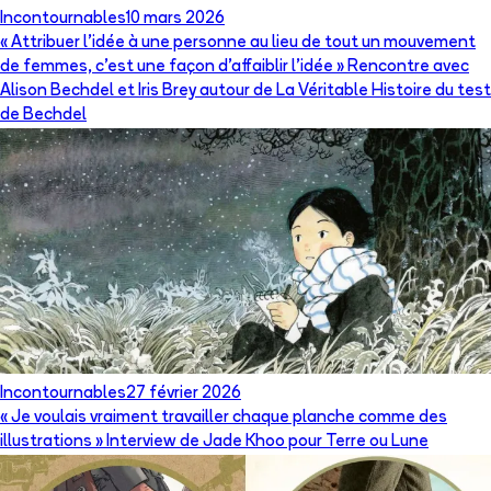
Incontournables
10 mars 2026
« Attribuer l’idée à une personne au lieu de tout un mouvement
de femmes, c’est une façon d’affaiblir l’idée » Rencontre avec
Alison Bechdel et Iris Brey autour de La Véritable Histoire du test
de Bechdel
Incontournables
27 février 2026
« Je voulais vraiment travailler chaque planche comme des
illustrations » Interview de Jade Khoo pour Terre ou Lune