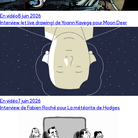
En vidéo
8 juin 2026
Interview (et live drawing) de Yoann Kavege pour Moon Deer
En vidéo
7 juin 2026
Interview de Fabien Roché pour La météorite de Hodges