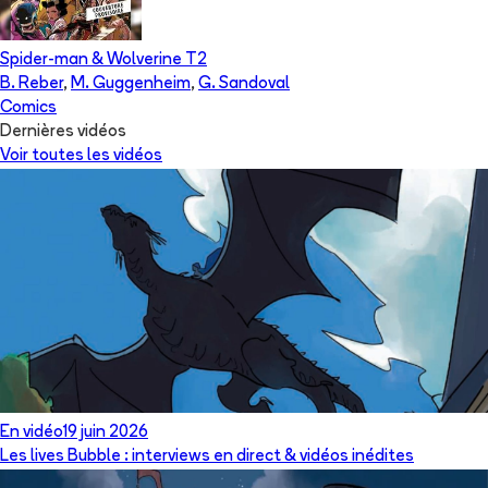
Spider-man & Wolverine
T
2
B. Reber
,
M. Guggenheim
,
G. Sandoval
Comics
Dernières vidéos
Voir toutes les vidéos
En vidéo
19 juin 2026
Les lives Bubble : interviews en direct & vidéos inédites