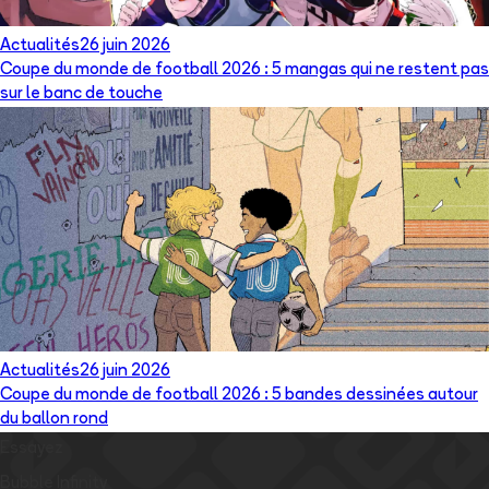
Actualités
26 juin 2026
Coupe du monde de football 2026 : 5 mangas qui ne restent pas
sur le banc de touche
Actualités
26 juin 2026
Coupe du monde de football 2026 : 5 bandes dessinées autour
du ballon rond
Essayez
Bubble Infinity