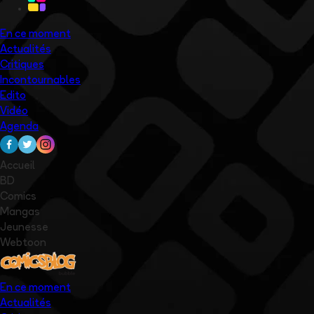
En ce moment
Actualités
Critiques
Incontournables
Edito
Vidéo
Agenda
Accueil
BD
Comics
Mangas
Jeunesse
Webtoon
En ce moment
Actualités