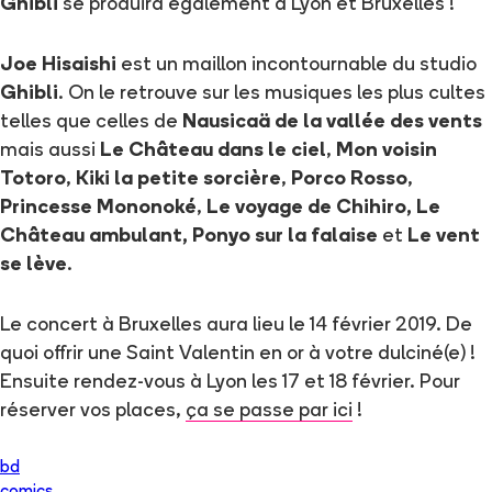
Ghibli
se produira également à Lyon et Bruxelles !
Joe Hisaishi
est un maillon incontournable du studio
Ghibli
. On le retrouve sur les musiques les plus cultes
telles que celles de
Nausicaä de la vallée des vents
mais aussi
Le Château dans le ciel
,
Mon voisin
Totoro
,
Kiki la petite sorcière
,
Porco Rosso
,
Princesse Mononoké
,
Le voyage de Chihiro, Le
Château ambulant, Ponyo sur la falaise
et
Le vent
se lève
.
Le concert à Bruxelles aura lieu le 14 février 2019. De
quoi offrir une Saint Valentin en or à votre dulciné(e) !
Ensuite rendez-vous à Lyon les 17 et 18 février. Pour
réserver vos places,
ça se passe par ici
!
bd