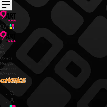
BD
Comics
Mangas
Jeunesse
Webtoon