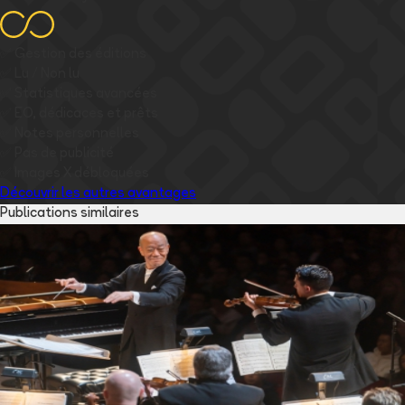
✅
Gestion des éditions
✅
Lu / Non lu
✅
Statistiques avancées
✅
EO, dédicaces et prêts
✅
Notes personnelles
✅
Pas de publicité
✅
Images
X
débloquées
Découvrir les autres avantages
Publications similaires