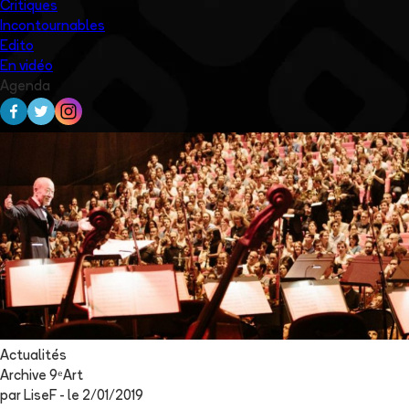
Critiques
Incontournables
Edito
En vidéo
Agenda
Actualités
Archive 9ᵉArt
par
LiseF
- le
2/01/2019