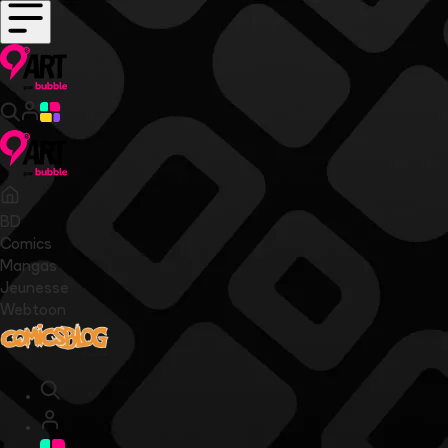
BD
Comics
Mangas
Jeunesse
Webtoon