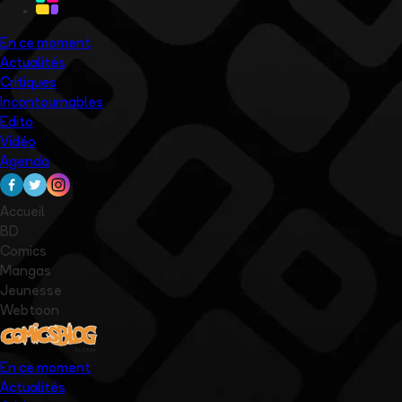
En ce moment
Actualités
Critiques
Incontournables
Edito
Vidéo
Agenda
Accueil
BD
Comics
Mangas
Jeunesse
Webtoon
En ce moment
Actualités