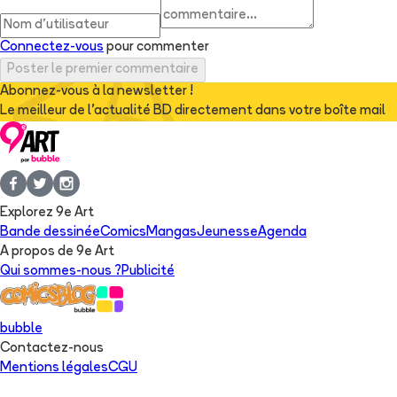
Connectez-vous
pour commenter
Poster le premier commentaire
Abonnez-vous à la newsletter !
Le meilleur de l'actualité BD directement dans votre boîte mail
Explorez 9e Art
Bande dessinée
Comics
Mangas
Jeunesse
Agenda
A propos de 9e Art
Qui sommes-nous ?
Publicité
bubble
Contactez-nous
Mentions légales
CGU