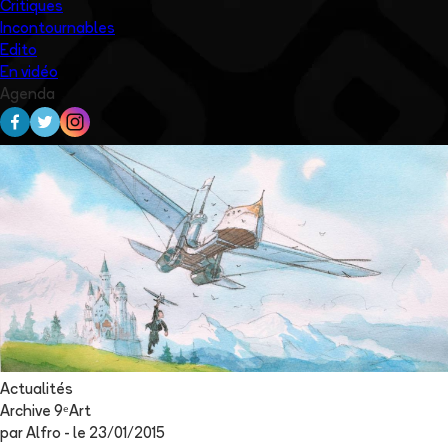
Critiques
Incontournables
Edito
En vidéo
Agenda
Actualités
Archive 9ᵉArt
par
Alfro
- le
23/01/2015