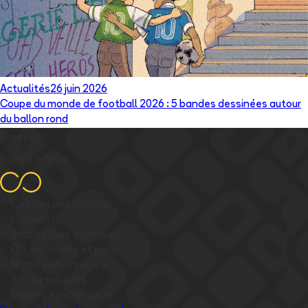
Actualités
26 juin 2026
Coupe du monde de football 2026 : 5 bandes dessinées autour
du ballon rond
Essayez
Bubble Infinity
✅
Gestion des éditions
✅
Lu / Non lu
✅
Statistiques avancées
✅
EO, dédicaces et prêts
✅
Notes personnelles
✅
Pas de publicité
✅
Images
X
débloquées