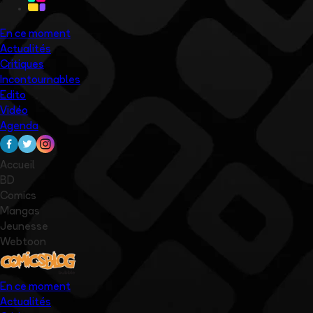
En ce moment
Actualités
Critiques
Incontournables
Edito
Vidéo
Agenda
Accueil
BD
Comics
Mangas
Jeunesse
Webtoon
En ce moment
Actualités