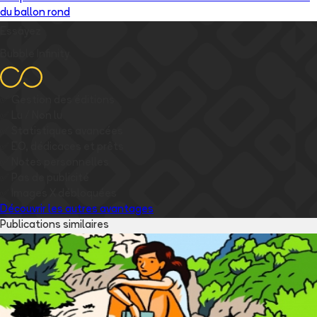
du ballon rond
Essayez
Bubble Infinity
✅
Gestion des éditions
✅
Lu / Non lu
✅
Statistiques avancées
✅
EO, dédicaces et prêts
✅
Notes personnelles
✅
Pas de publicité
✅
Images
X
débloquées
Découvrir les autres avantages
Publications similaires