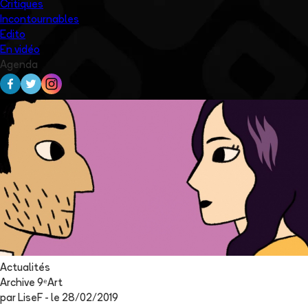
Critiques
Incontournables
Edito
En vidéo
Agenda
Actualités
Archive 9ᵉArt
par
LiseF
- le
28/02/2019