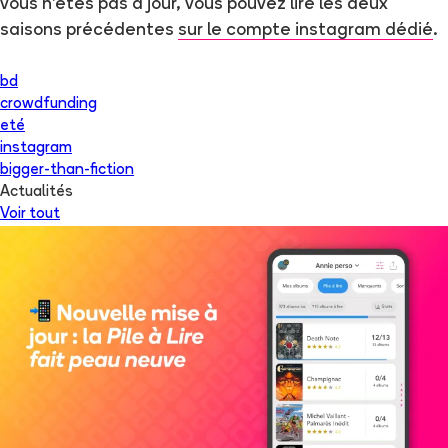
vous n'êtes pas à jour, vous pouvez lire les deux
saisons précédentes
sur le compte instagram dédié
.
bd
crowdfunding
eté
instagram
bigger-than-fiction
Actualités
Voir tout