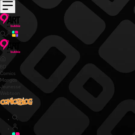
BD
Comics
Mangas
Jeunesse
Webtoon