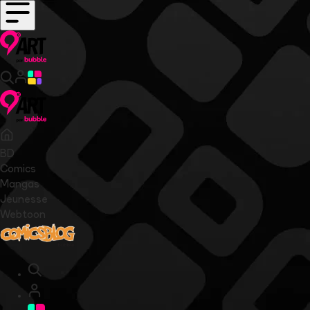
BD
Comics
Mangas
Jeunesse
Webtoon