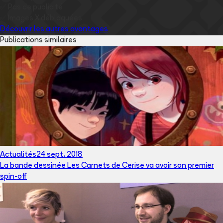
✅
Pas de publicité
✅
Images
X
débloquées
Découvrir les autres avantages
Publications similaires
Actualités
24 sept. 2018
La bande dessinée Les Carnets de Cerise va avoir son premier
spin-off