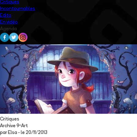
Critiques
Incontournables
Edito
En vidéo
Agenda
Critiques
Archive 9ᵉArt
par
Elsa
- le
20/11/2013