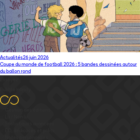
Actualités
26 juin 2026
Coupe du monde de football 2026 : 5 bandes dessinées autour
du ballon rond
Essayez
Bubble Infinity
✅
Gestion des éditions
✅
Lu / Non lu
✅
Statistiques avancées
✅
EO, dédicaces et prêts
✅
Notes personnelles