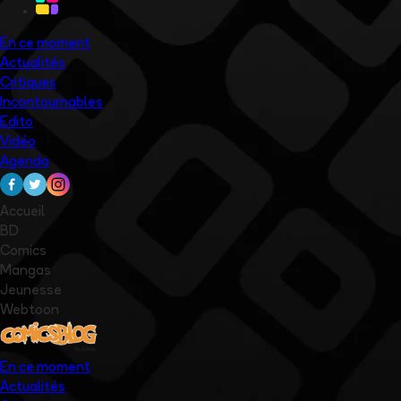
En ce moment
Actualités
Critiques
Incontournables
Edito
Vidéo
Agenda
Accueil
BD
Comics
Mangas
Jeunesse
Webtoon
En ce moment
Actualités