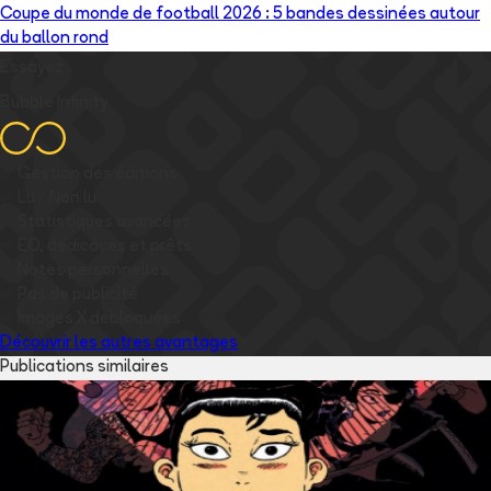
Coupe du monde de football 2026 : 5 bandes dessinées autour
du ballon rond
Essayez
Bubble Infinity
✅
Gestion des éditions
✅
Lu / Non lu
✅
Statistiques avancées
✅
EO, dédicaces et prêts
✅
Notes personnelles
✅
Pas de publicité
✅
Images
X
débloquées
Découvrir les autres avantages
Publications similaires