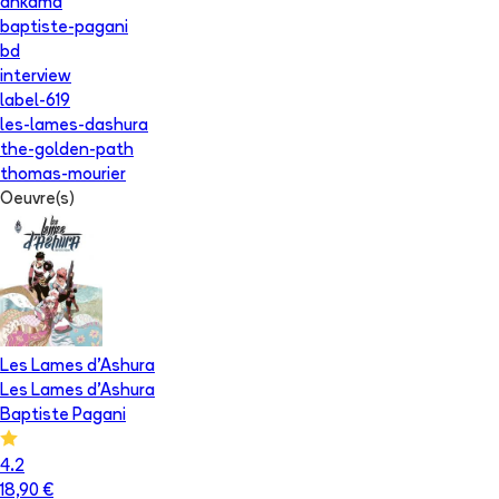
ankama
baptiste-pagani
bd
interview
label-619
les-lames-dashura
the-golden-path
thomas-mourier
Oeuvre(s)
Les Lames d'Ashura
Les Lames d'Ashura
Baptiste Pagani
4.2
18,90 €