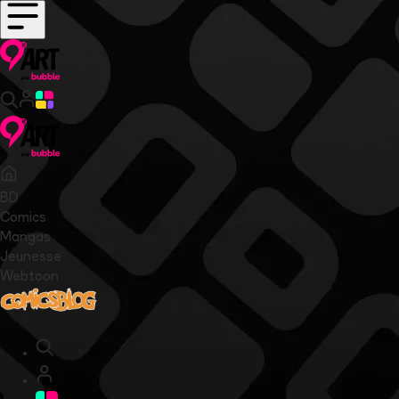
BD
Comics
Mangas
Jeunesse
Webtoon