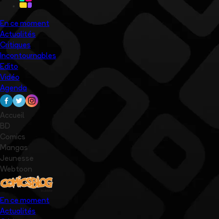
En ce moment
Actualités
Critiques
Incontournables
Edito
Vidéo
Agenda
Accueil
BD
Comics
Mangas
Jeunesse
Webtoon
En ce moment
Actualités