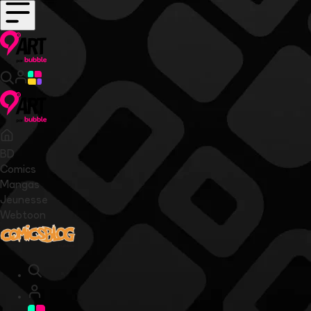
BD
Comics
Mangas
Jeunesse
Webtoon