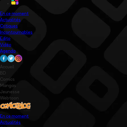
En ce moment
Actualités
Critiques
Incontournables
Edito
Vidéo
Agenda
Accueil
BD
Comics
Mangas
Jeunesse
Webtoon
En ce moment
Actualités