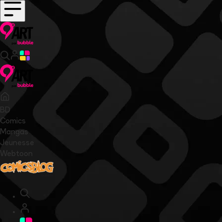
BD
Comics
Mangas
Jeunesse
Webtoon