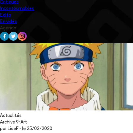
Critiques
Incontournables
Edito
En vidéo
Agenda
Actualités
Archive 9ᵉArt
par
LiseF
- le
25/02/2020