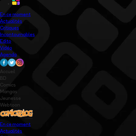
En ce moment
Actualités
Critiques
Incontournables
Edito
Vidéo
Agenda
Accueil
BD
Comics
Mangas
Jeunesse
Webtoon
En ce moment
Actualités