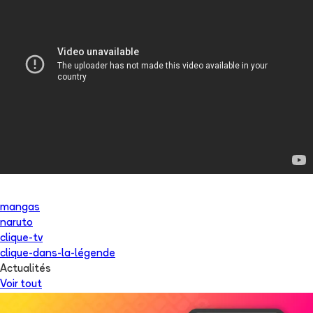
mangas
naruto
clique-tv
clique-dans-la-légende
Actualités
Voir tout