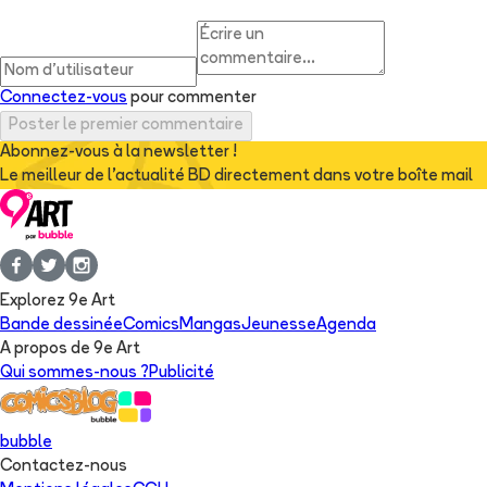
Connectez-vous
pour commenter
Poster le premier commentaire
Abonnez-vous à la newsletter !
Le meilleur de l'actualité BD directement dans votre boîte mail
Explorez 9e Art
Bande dessinée
Comics
Mangas
Jeunesse
Agenda
A propos de 9e Art
Qui sommes-nous ?
Publicité
bubble
Contactez-nous