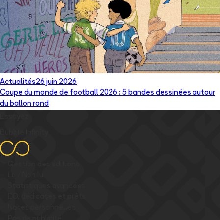
Actualités
26 juin 2026
Coupe du monde de football 2026 : 5 bandes dessinées autour
du ballon rond
Essayez
Bubble Infinity
✅
Gestion des éditions
✅
Lu / Non lu
✅
Statistiques avancées
✅
EO, dédicaces et prêts
✅
Notes personnelles
✅
Pas de publicité