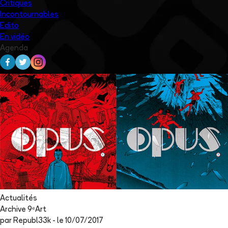
Critiques
Incontournables
Edito
En vidéo
Agenda
Actualités
Archive 9ᵉArt
par
Republ33k
- le
10/07/2017