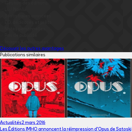
✅
Gestion des éditions
✅
Lu / Non lu
✅
Statistiques avancées
✅
EO, dédicaces et prêts
✅
Notes personnelles
✅
Pas de publicité
✅
Images
X
débloquées
Découvrir les autres avantages
Publications similaires
Actualités
2 mars 2016
Les Éditions IMHO annoncent la réimpression d'Opus de Satoski