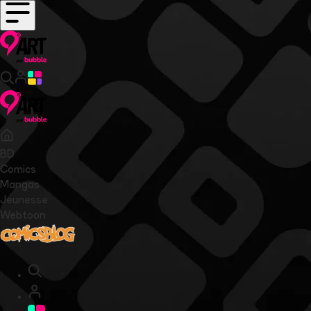
BD
Comics
Mangas
Jeunesse
Webtoon