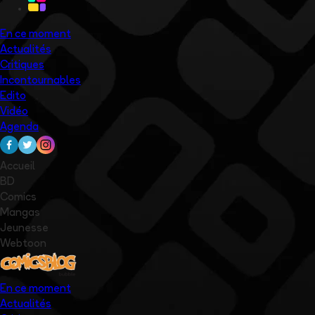
En ce moment
Actualités
Critiques
Incontournables
Edito
Vidéo
Agenda
Accueil
BD
Comics
Mangas
Jeunesse
Webtoon
En ce moment
Actualités