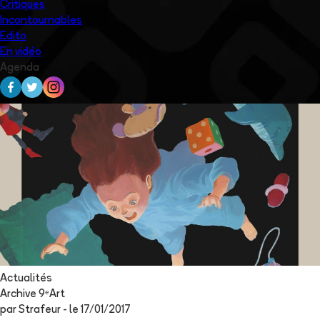
Critiques
Incontournables
Edito
En vidéo
Agenda
Actualités
Archive 9ᵉArt
par
Strafeur
- le
17/01/2017