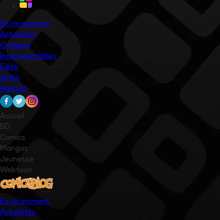
En ce moment
Actualités
Critiques
Incontournables
Edito
Vidéo
Agenda
Accueil
BD
Comics
Mangas
Jeunesse
Webtoon
En ce moment
Actualités