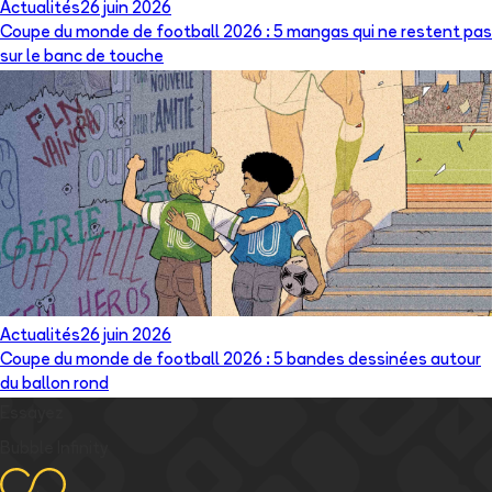
Actualités
26 juin 2026
Coupe du monde de football 2026 : 5 mangas qui ne restent pas
sur le banc de touche
Actualités
26 juin 2026
Coupe du monde de football 2026 : 5 bandes dessinées autour
du ballon rond
Essayez
Bubble Infinity