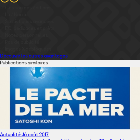
✅
Gestion des éditions
✅
Lu / Non lu
✅
Statistiques avancées
✅
EO, dédicaces et prêts
✅
Notes personnelles
✅
Pas de publicité
✅
Images
X
débloquées
Découvrir les autres avantages
Publications similaires
Actualités
16 août 2017