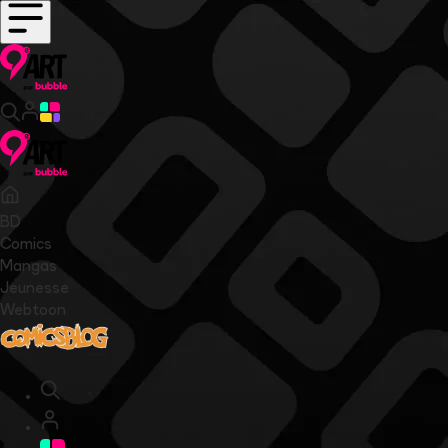
BD
Comics
Mangas
Jeunesse
Webtoon