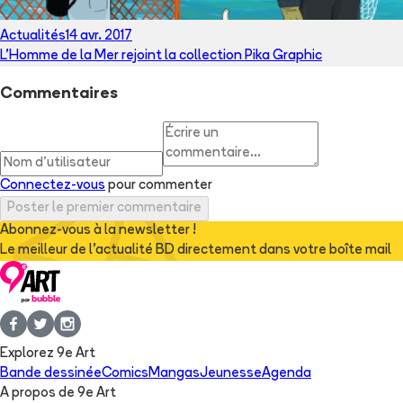
Actualités
14 avr. 2017
L'Homme de la Mer rejoint la collection Pika Graphic
Commentaires
Connectez-vous
pour commenter
Poster le premier commentaire
Abonnez-vous à la newsletter !
Le meilleur de l'actualité BD directement dans votre boîte mail
Explorez 9e Art
Bande dessinée
Comics
Mangas
Jeunesse
Agenda
A propos de 9e Art