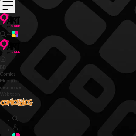
BD
Comics
Mangas
Jeunesse
Webtoon