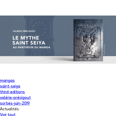
mangas
saint-seiya
third-editions
valérie-précigout
sorties-juin-2019
Actualités
Voir tout