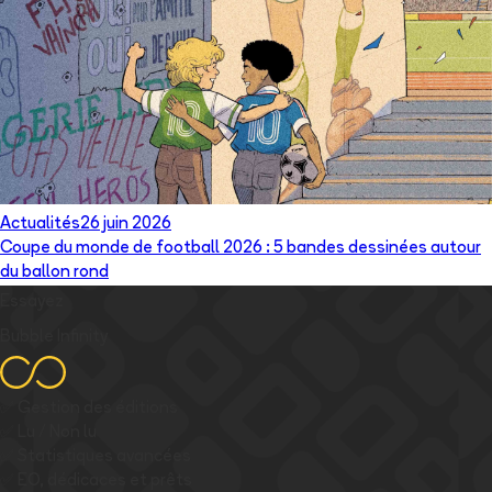
Actualités
26 juin 2026
Coupe du monde de football 2026 : 5 bandes dessinées autour
du ballon rond
Essayez
Bubble Infinity
✅
Gestion des éditions
✅
Lu / Non lu
✅
Statistiques avancées
✅
EO, dédicaces et prêts