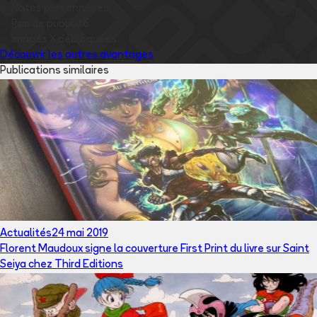
✅
Notes personnelles
✅
Pas de publicité
✅
Images
X
débloquées
Découvrir les autres avantages
Publications similaires
Actualités
24 mai 2019
Florent Maudoux signe la couverture First Print du livre sur Saint
Seiya chez Third Editions