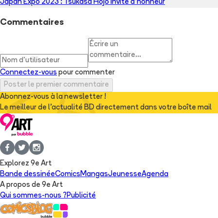
Japan Expo 2023 : Tsukasa Hôjô invité d’honneur
Commentaires
Connectez-vous
pour commenter
Poster le premier commentaire
Abonnez-vous à la newsletter !
Le meilleur de l'actualité BD directement dans votre boîte mail
Explorez 9e Art
Bande dessinée
Comics
Mangas
Jeunesse
Agenda
A propos de 9e Art
Qui sommes-nous ?
Publicité