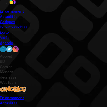
En ce moment
Actualités
Critiques
Incontournables
Edito
Vidéo
Agenda
Accueil
BD
Comics
Mangas
Jeunesse
Webtoon
En ce moment
Actualités