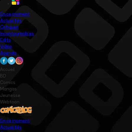
En ce moment
Actualités
Critiques
Incontournables
Edito
Vidéo
Agenda
Accueil
BD
Comics
Mangas
Jeunesse
Webtoon
En ce moment
Actualités