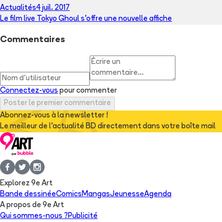
Actualités
4 juil. 2017
Le film live Tokyo Ghoul s'offre une nouvelle affiche
Commentaires
Connectez-vous
pour commenter
Poster le premier commentaire
Abonnez-vous à la newsletter !
Le meilleur de l'actualité BD directement dans votre boîte mail
Explorez 9e Art
Bande dessinée
Comics
Mangas
Jeunesse
Agenda
A propos de 9e Art
Qui sommes-nous ?
Publicité