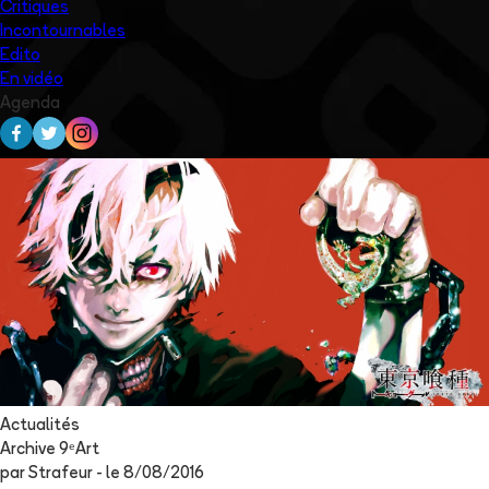
Critiques
Incontournables
Edito
En vidéo
Agenda
Actualités
Archive 9ᵉArt
par
Strafeur
- le
8/08/2016