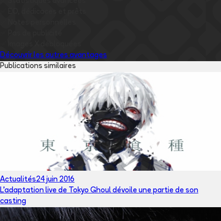
✅
Statistiques avancées
✅
EO, dédicaces et prêts
✅
Notes personnelles
✅
Pas de publicité
✅
Images
X
débloquées
Découvrir les autres avantages
Publications similaires
Actualités
24 juin 2016
L'adaptation live de Tokyo Ghoul dévoile une partie de son
casting