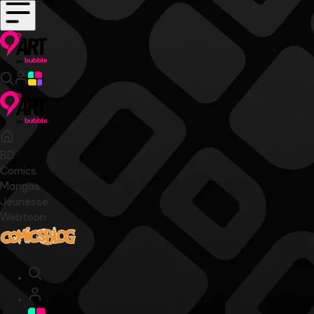
BD
Comics
Mangas
Jeunesse
Webtoon