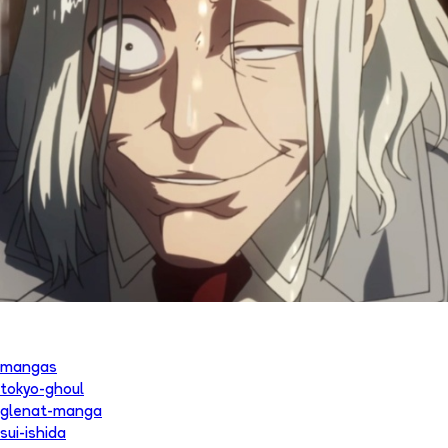
mangas
tokyo-ghoul
glenat-manga
sui-ishida