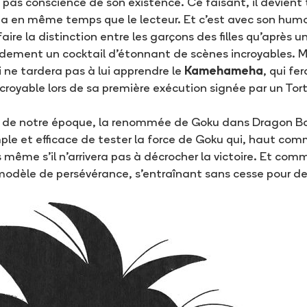
e pas conscience de son existence. Ce faisant, il devien
ama en même temps que le lecteur. Et c’est avec son humo
re la distinction entre les garçons des filles qu’après 
ement un cocktail d’étonnant de scènes incroyables. Ma
 ne tardera pas à lui apprendre le
Kamehameha
, qui fe
ncroyable lors de sa première exécution signée par un Tor
 de notre époque, la renommée de Goku dans Dragon Ball
ple et efficace de tester la force de Goku qui, haut co
s même s’il n’arrivera pas à décrocher la victoire. Et comm
èle de persévérance, s'entraînant sans cesse pour deven