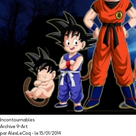
Incontournables
Archive 9ᵉArt
par
AlexLeCoq
- le
15/01/2014