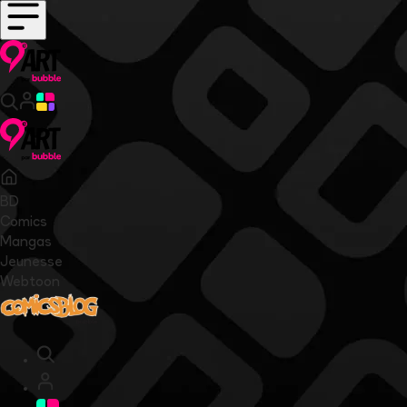
BD
Comics
Mangas
Jeunesse
Webtoon