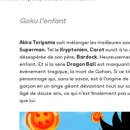
Goku l'enfant
Akira Toriyama
sait mélanger les meilleures sav
Superman
. Tel le
Kryptonien
,
Carot
survit à l
désespérée de son père,
Bardock
. Heureusement,
enfant. Et si la série
Dragon Ball
est marquante 
évènement tragique, la mort de Gohan. Si ce tri
personnage qui, sans le savoir, est à l’origine 
garçon en un singe géant dévastant tout sur son
âgé de douze ans, ce qui n’est finalement pas u
que lui.