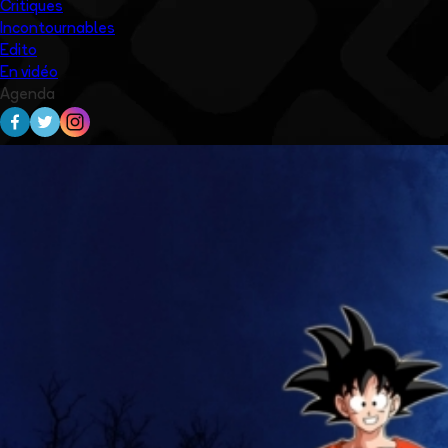
Critiques
Incontournables
Edito
En vidéo
Agenda