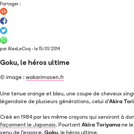
Partager
:
par
AlexLeCoq
- le
15/01/2014
Goku, le héros ultime
(c) image :
wakarimasen.fr
Une tenue orange et bleu, une coupe de cheveux singul
légendaire de plusieurs générations, celui d’
Akira Tor
Créé en 1984 par les même crayons qui serviront à donn
façonnent le Japonais
. Pourtant
Akira Toriyama
ne le
venu de l’espace,
Goku
, le héros ultime.