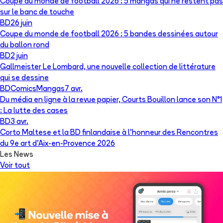
Coupe du monde de football 2026 : 5 mangas qui ne restent pas
sur le banc de touche
BD
26 juin
Coupe du monde de football 2026 : 5 bandes dessinées autour
du ballon rond
BD
2 juin
Gallmeister Le Lombard, une nouvelle collection de littérature
qui se dessine
BD
Comics
Mangas
7 avr.
Du média en ligne à la revue papier, Courts Bouillon lance son N°1
: La lutte des cases
BD
3 avr.
Corto Maltese et la BD finlandaise à l’honneur des Rencontres
du 9e art d’Aix-en-Provence 2026
Les News
Voir tout