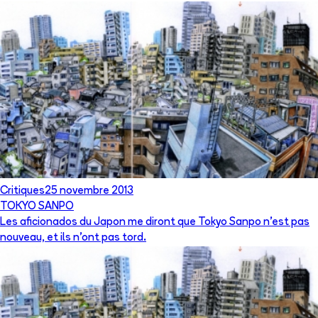
Critiques
25 novembre 2013
TOKYO SANPO
Les aficionados du Japon me diront que Tokyo Sanpo n'est pas
nouveau, et ils n'ont pas tord.