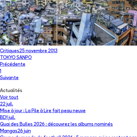
Critiques
25 novembre 2013
TOKYO SANPO
Précédente
1
Suivante
Actualités
Voir tout
22 juil.
Mise à jour : La Pile à Lire fait peau neuve
BD
1 juil.
Quai des Bulles 2026 : découvrez les albums nominés
Mangas
26 juin