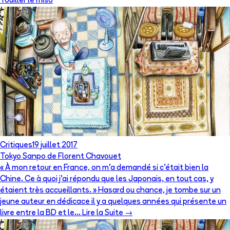
Touiller le miso
Critiques
19 juillet 2017
Tokyo Sanpo de Florent Chavouet
« À mon retour en France, on m’a demandé si c’était bien la
Chine. Ce à quoi j’ai répondu que les Japonais, en tout cas, y
étaient très accueillants. » Hasard ou chance, je tombe sur un
jeune auteur en dédicace il y a quelques années qui présente un
livre entre la BD et le… Lire la Suite →