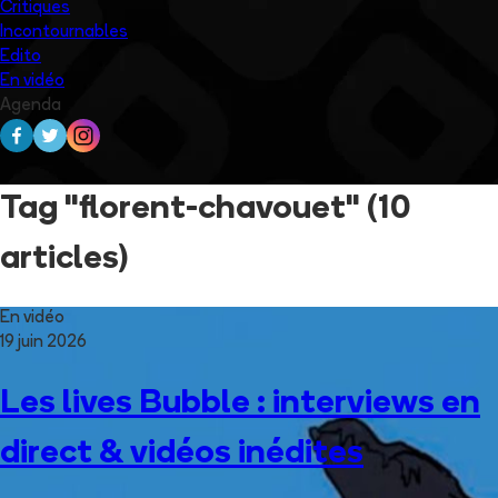
Critiques
Incontournables
Edito
En vidéo
Agenda
Tag "florent-chavouet"
(10
articles)
En vidéo
19 juin 2026
Les lives Bubble : interviews en
direct & vidéos inédites