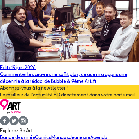
Édito
19 juin 2026
Commenter les œuvres ne suffit plus, ce que m’a appris une
décennie à la rédac’ de Bubble & 9ème Art.fr
Abonnez-vous à la newsletter !
Le meilleur de l'actualité BD directement dans votre boîte mail
Explorez 9e Art
Bande dessinée
Comics
Mangas
Jeunesse
Agenda