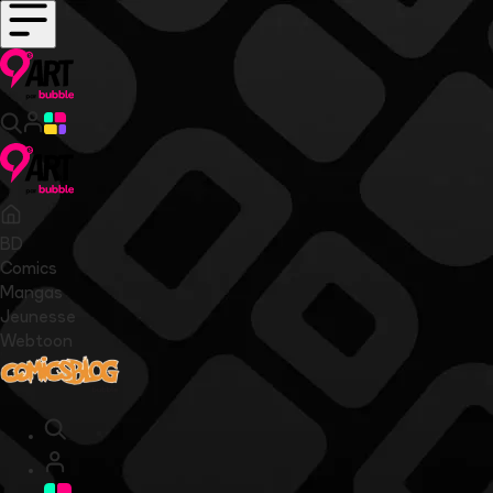
BD
Comics
Mangas
Jeunesse
Webtoon