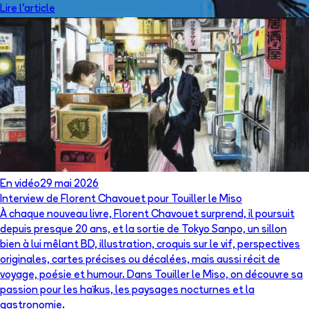
Lire l'article
En vidéo
29 mai 2026
Interview de Florent Chavouet pour Touiller le Miso
À chaque nouveau livre, Florent Chavouet surprend, il poursuit
depuis presque 20 ans, et la sortie de Tokyo Sanpo, un sillon
bien à lui mêlant BD, illustration, croquis sur le vif, perspectives
originales, cartes précises ou décalées, mais aussi récit de
voyage, poésie et humour. Dans Touiller le Miso, on découvre sa
passion pour les haïkus, les paysages nocturnes et la
gastronomie.