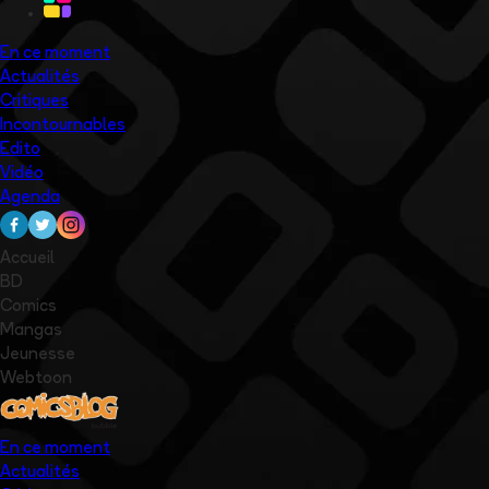
En ce moment
Actualités
Critiques
Incontournables
Edito
Vidéo
Agenda
Accueil
BD
Comics
Mangas
Jeunesse
Webtoon
En ce moment
Actualités