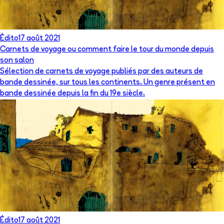
Édito
17 août 2021
Carnets de voyage ou comment faire le tour du monde depuis
son salon
Sélection de carnets de voyage publiés par des auteurs de
bande dessinée, sur tous les continents. Un genre présent en
bande dessinée depuis la fin du 19e siècle.
Édito
17 août 2021