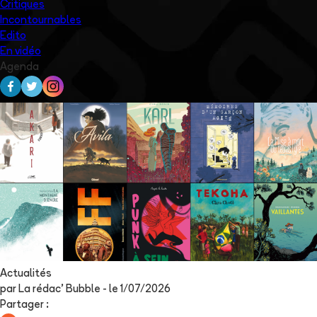
Critiques
Incontournables
Edito
En vidéo
Agenda
Actualités
par
La rédac' Bubble
- le
1/07/2026
Partager
: