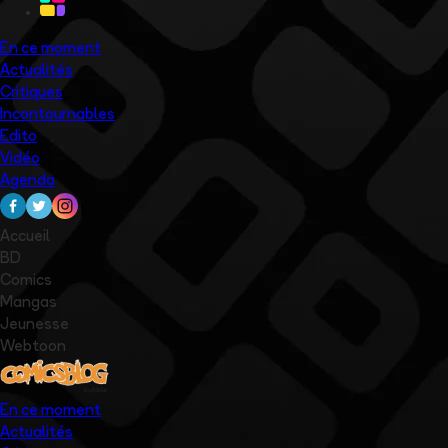
En ce moment
Actualités
Critiques
Incontournables
Edito
Vidéo
Agenda
Accueil
BD
Comics
Mangas
Jeunesse
Webtoon
En ce moment
Actualités