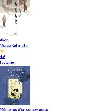
Akari
Marco Kohinata
4.6
1
volume
Mémoires d'un garçon agité