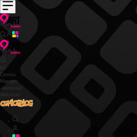
BD
Comics
Mangas
Jeunesse
Webtoon