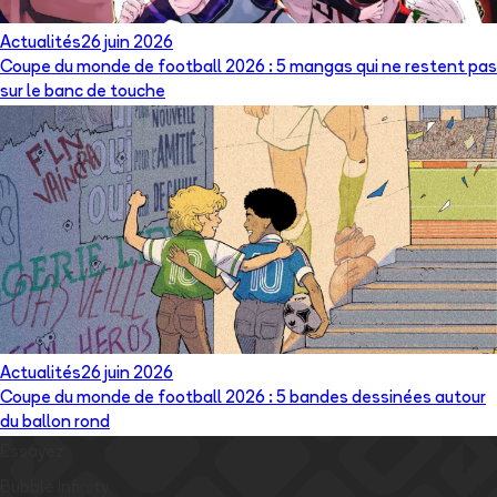
Actualités
26 juin 2026
Coupe du monde de football 2026 : 5 mangas qui ne restent pas
sur le banc de touche
Actualités
26 juin 2026
Coupe du monde de football 2026 : 5 bandes dessinées autour
du ballon rond
Essayez
Bubble Infinity