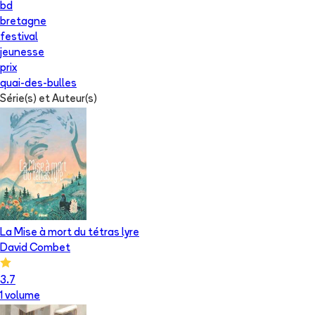
bd
bretagne
festival
jeunesse
prix
quai-des-bulles
Série(s) et Auteur(s)
La Mise à mort du tétras lyre
David Combet
3.7
1
volume