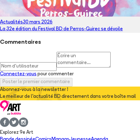
Actualités
30 mars 2026
La 32e édition du Festival BD de Perros-Guirec se dévoile
Commentaires
Connectez-vous
pour commenter
Poster le premier commentaire
Abonnez-vous à la newsletter !
Le meilleur de l'actualité BD directement dans votre boîte mail
Explorez 9e Art
Bande dessinée
Comics
Mangas
Jeunesse
Agenda