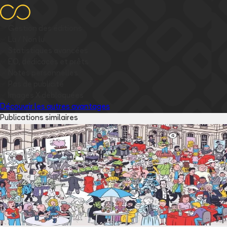
✅
Gestion des éditions
✅
Lu / Non lu
✅
Statistiques avancées
✅
EO, dédicaces et prêts
✅
Notes personnelles
✅
Pas de publicité
✅
Images
X
débloquées
Découvrir les autres avantages
Publications similaires