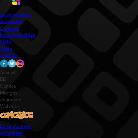
En ce moment
Actualités
Critiques
Incontournables
Edito
Vidéo
Agenda
Accueil
BD
Comics
Mangas
Jeunesse
Webtoon
En ce moment
Actualités