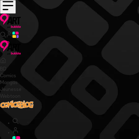
BD
Comics
Mangas
Jeunesse
Webtoon