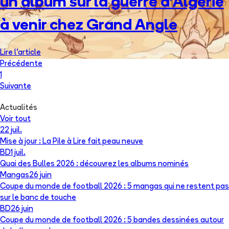
un album sur la guerre d'Algérie
à venir chez Grand Angle
Lire l'article
Précédente
1
Suivante
Actualités
Voir tout
22 juil.
Mise à jour : La Pile à Lire fait peau neuve
BD
1 juil.
Quai des Bulles 2026 : découvrez les albums nominés
Mangas
26 juin
Coupe du monde de football 2026 : 5 mangas qui ne restent pas
sur le banc de touche
BD
26 juin
Coupe du monde de football 2026 : 5 bandes dessinées autour