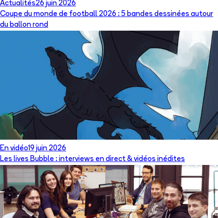
Actualités
26 juin 2026
Coupe du monde de football 2026 : 5 bandes dessinées autour
du ballon rond
En vidéo
19 juin 2026
Les lives Bubble : interviews en direct & vidéos inédites