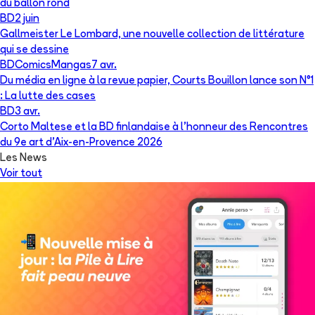
du ballon rond
BD
2 juin
Gallmeister Le Lombard, une nouvelle collection de littérature
qui se dessine
BD
Comics
Mangas
7 avr.
Du média en ligne à la revue papier, Courts Bouillon lance son N°1
: La lutte des cases
BD
3 avr.
Corto Maltese et la BD finlandaise à l’honneur des Rencontres
du 9e art d’Aix-en-Provence 2026
Les News
Voir tout