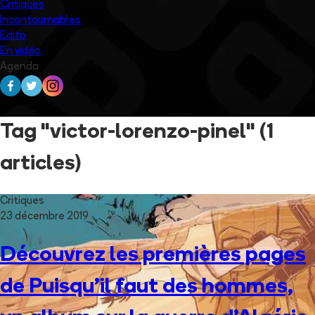
Critiques
Incontournables
Edito
En vidéo
Agenda
Tag "victor-lorenzo-pinel"
(1
articles)
Critiques
23 décembre 2019
Découvrez les premières pages
de Puisqu'il faut des hommes,