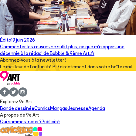
Édito
19 juin 2026
Commenter les œuvres ne suffit plus, ce que m’a appris une
décennie à la rédac’ de Bubble & 9ème Art.fr
Abonnez-vous à la newsletter !
Le meilleur de l'actualité BD directement dans votre boîte mail
Explorez 9e Art
Bande dessinée
Comics
Mangas
Jeunesse
Agenda
A propos de 9e Art
Qui sommes-nous ?
Publicité