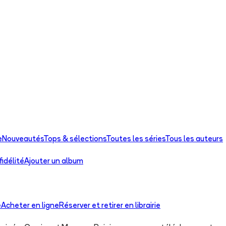
e
Nouveautés
Tops & sélections
Toutes les séries
Tous les auteurs
idélité
Ajouter un album
e
Acheter en ligne
Réserver et retirer en librairie