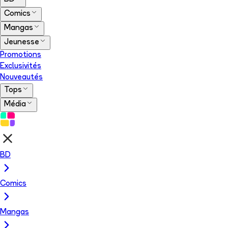
Comics
Mangas
Jeunesse
Promotions
Exclusivités
Nouveautés
Tops
Média
BD
Comics
Mangas