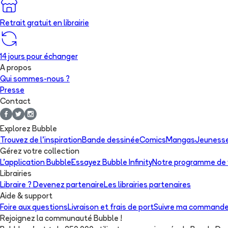
Retrait gratuit en librairie
14 jours pour échanger
A propos
Qui sommes-nous ?
Presse
Contact
Explorez Bubble
Trouvez de l'inspiration
Bande dessinée
Comics
Mangas
Jeuness
Gérez votre collection
L'application Bubble
Essayez Bubble Infinity
Notre programme de f
Librairies
Libraire ? Devenez partenaire
Les librairies partenaires
Aide & support
Foire aux questions
Livraison et frais de port
Suivre ma command
Rejoignez la communauté Bubble !