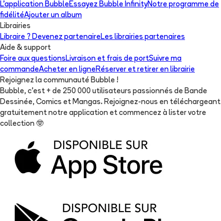
L'application Bubble
Essayez Bubble Infinity
Notre programme de
fidélité
Ajouter un album
Librairies
Libraire ? Devenez partenaire
Les librairies partenaires
Aide & support
Foire aux questions
Livraison et frais de port
Suivre ma
commande
Acheter en ligne
Réserver et retirer en librairie
Rejoignez la communauté Bubble !
Bubble, c'est + de 250 000 utilisateurs passionnés de Bande
Dessinée, Comics et Mangas. Rejoignez-nous en téléchargeant
gratuitement notre application et commencez à lister votre
collection
🤓