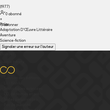
(1977)
0
abonné
+
Polar
S'abonner
Adaptation D'Œuvre Littéraire
Aventure
Science-fiction
Signaler une erreur sur l'auteur
Essayez
Bubble Infinity
✅
Gestion des éditions
✅
Lu / Non lu
✅
Statistiques avancées
✅
EO, dédicaces et prêts
✅
Notes personnelles
✅
Pas de publicité