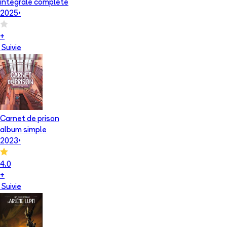
intégrale complète
2025
•
+
Suivie
Carnet de prison
album simple
2023
•
4.0
+
Suivie