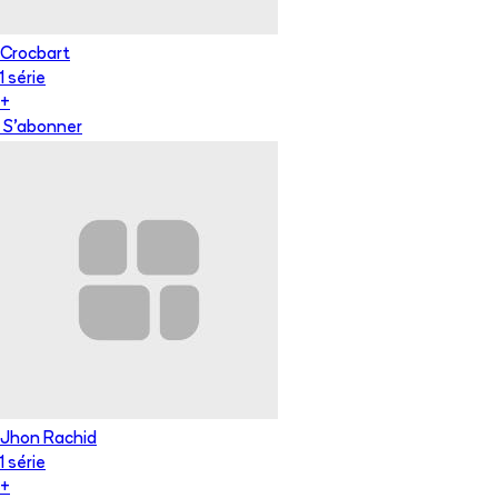
Crocbart
1
série
+
S'abonner
Jhon Rachid
1
série
+