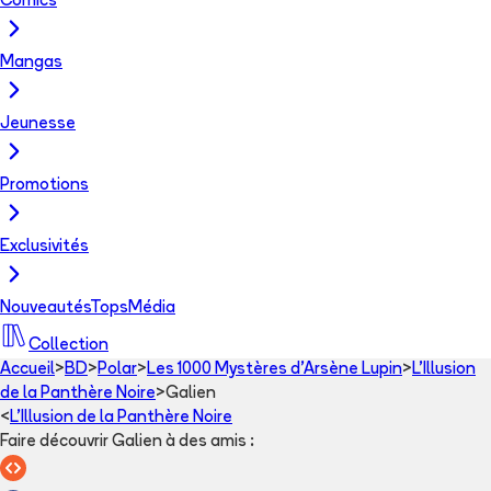
Comics
Mangas
Jeunesse
Promotions
Exclusivités
Nouveautés
Tops
Média
Collection
Accueil
>
BD
>
Polar
>
Les 1000 Mystères d'Arsène Lupin
>
L'Illusion
de la Panthère Noire
>
Galien
<
L'Illusion de la Panthère Noire
Faire découvrir Galien à des amis
: