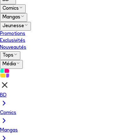
Comics
Mangas
Jeunesse
Promotions
Exclusivités
Nouveautés
Tops
Média
BD
Comics
Mangas