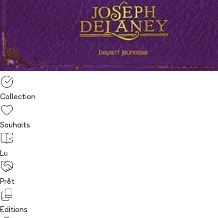
Collection
Souhaits
Lu
Prêt
Editions