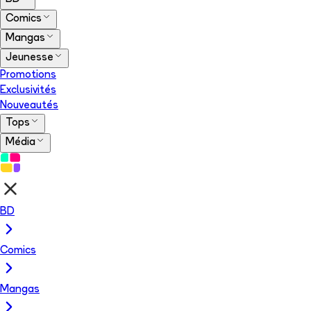
Comics
Mangas
Jeunesse
Promotions
Exclusivités
Nouveautés
Tops
Média
BD
Comics
Mangas