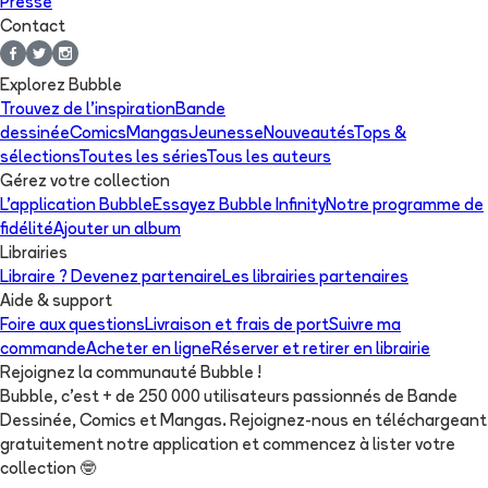
Presse
Contact
Explorez Bubble
Trouvez de l'inspiration
Bande
dessinée
Comics
Mangas
Jeunesse
Nouveautés
Tops &
sélections
Toutes les séries
Tous les auteurs
Gérez votre collection
L'application Bubble
Essayez Bubble Infinity
Notre programme de
fidélité
Ajouter un album
Librairies
Libraire ? Devenez partenaire
Les librairies partenaires
Aide & support
Foire aux questions
Livraison et frais de port
Suivre ma
commande
Acheter en ligne
Réserver et retirer en librairie
Rejoignez la communauté Bubble !
Bubble, c'est + de 250 000 utilisateurs passionnés de Bande
Dessinée, Comics et Mangas. Rejoignez-nous en téléchargeant
gratuitement notre application et commencez à lister votre
collection
🤓