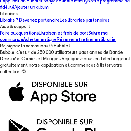
L'application Bubble
Essayez Bubble Infinity
Notre programme de
fidélité
Ajouter un album
Librairies
Libraire ? Devenez partenaire
Les librairies partenaires
Aide & support
Foire aux questions
Livraison et frais de port
Suivre ma
commande
Acheter en ligne
Réserver et retirer en librairie
Rejoignez la communauté Bubble !
Bubble, c'est + de 250 000 utilisateurs passionnés de Bande
Dessinée, Comics et Mangas. Rejoignez-nous en téléchargeant
gratuitement notre application et commencez à lister votre
collection
🤓