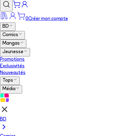
0
Créer mon compte
BD
Comics
Mangas
Jeunesse
Promotions
Exclusivités
Nouveautés
Tops
Média
BD