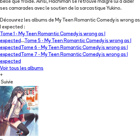
belle que froide. Ainsi, Hachiman se retrouve malgré lui à aider
ses camarades avec le soutien de la sarcastique Yukino.
Découvrez les albums de
My Teen Romantic Comedy is wrong as
I expected
:
Tome 1 -
My Teen Romantic Comedy is wrong as I
expected
...
Tome 5 -
My Teen Romantic Comedy is wrong as I
expected
Tome 6 -
My Teen Romantic Comedy is wrong as I
expected
Tome 7 -
My Teen Romantic Comedy is wrong as I
expected
Voir tous les albums
+
Suivie