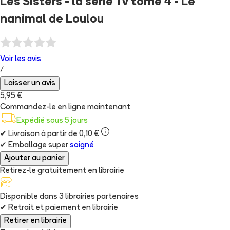
Les Sisters - la série Tv tome 4 - Le
nanimal de Loulou
Voir les
avis
/
Laisser un avis
5,95 €
Commandez-le en ligne maintenant
Expédié sous 5 jours
✔
Livraison à partir de 0,10 €
✔
Emballage super
soigné
Ajouter au panier
Retirez-le gratuitement en librairie
Disponible dans
3
librairie
s
partenaire
s
✔
Retrait et paiement en librairie
Retirer en librairie