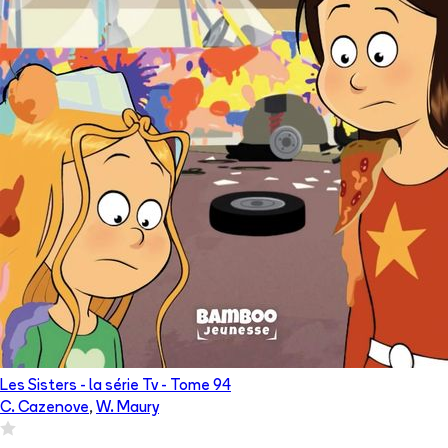
Les Sisters - la série Tv
- Tome
94
C. Cazenove
,
W. Maury