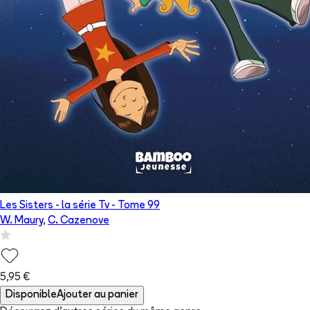
Les Sisters - la série Tv
- Tome
99
W. Maury
,
C. Cazenove
5,95 €
Disponible
Ajouter au panier