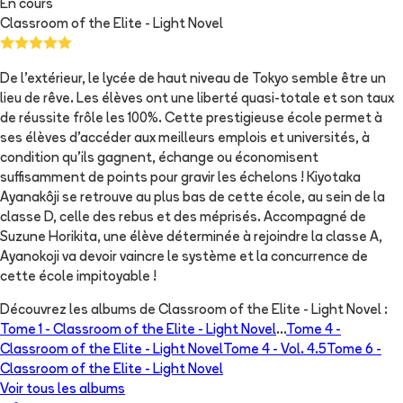
En cours
Classroom of the Elite - Light Novel
De l'extérieur, le lycée de haut niveau de Tokyo semble être un
lieu de rêve. Les élèves ont une liberté quasi-totale et son taux
de réussite frôle les 100%. Cette prestigieuse école permet à
ses élèves d'accéder aux meilleurs emplois et universités, à
condition qu'ils gagnent, échange ou économisent
suffisamment de points pour gravir les échelons ! Kiyotaka
Ayanakôji se retrouve au plus bas de cette école, au sein de la
classe D, celle des rebus et des méprisés. Accompagné de
Suzune Horikita, une élève déterminée à rejoindre la classe A,
Ayanokoji va devoir vaincre le système et la concurrence de
cette école impitoyable !
Découvrez les albums de
Classroom of the Elite - Light Novel
:
Tome 1 -
Classroom of the Elite - Light Novel
...
Tome 4 -
Classroom of the Elite - Light Novel
Tome 4 -
Vol. 4.5
Tome 6 -
Classroom of the Elite - Light Novel
Voir tous les albums