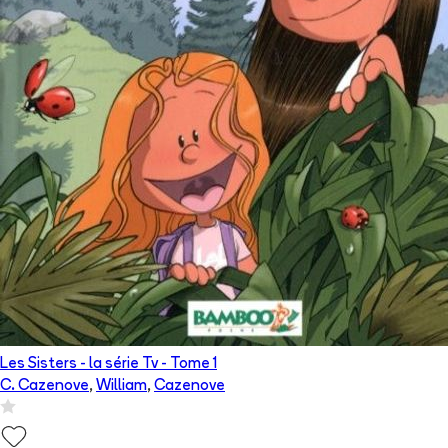
Les Sisters - la série Tv
- Tome
1
C. Cazenove
,
William
,
Cazenove