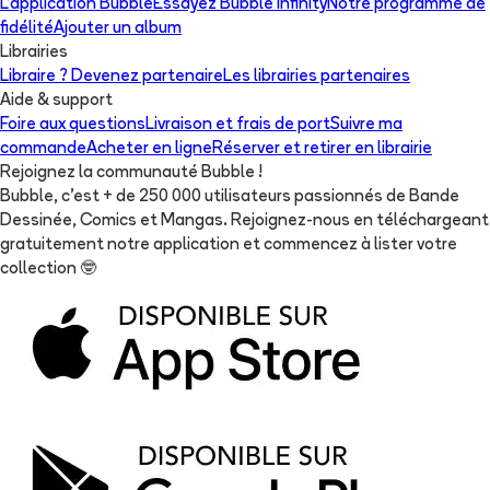
L'application Bubble
Essayez Bubble Infinity
Notre programme de
fidélité
Ajouter un album
Librairies
Libraire ? Devenez partenaire
Les librairies partenaires
Aide & support
Foire aux questions
Livraison et frais de port
Suivre ma
commande
Acheter en ligne
Réserver et retirer en librairie
Rejoignez la communauté Bubble !
Bubble, c'est + de 250 000 utilisateurs passionnés de Bande
Dessinée, Comics et Mangas. Rejoignez-nous en téléchargeant
gratuitement notre application et commencez à lister votre
collection
🤓