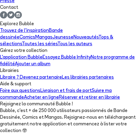
Presse
Contact
Explorez Bubble
Trouvez de l'inspiration
Bande
dessinée
Comics
Mangas
Jeunesse
Nouveautés
Tops &
sélections
Toutes les séries
Tous les auteurs
Gérez votre collection
L'application Bubble
Essayez Bubble Infinity
Notre programme de
fidélité
Ajouter un album
Librairies
Libraire ? Devenez partenaire
Les librairies partenaires
Aide & support
Foire aux questions
Livraison et frais de port
Suivre ma
commande
Acheter en ligne
Réserver et retirer en librairie
Rejoignez la communauté Bubble !
Bubble, c'est + de 250 000 utilisateurs passionnés de Bande
Dessinée, Comics et Mangas. Rejoignez-nous en téléchargeant
gratuitement notre application et commencez à lister votre
collection
🤓