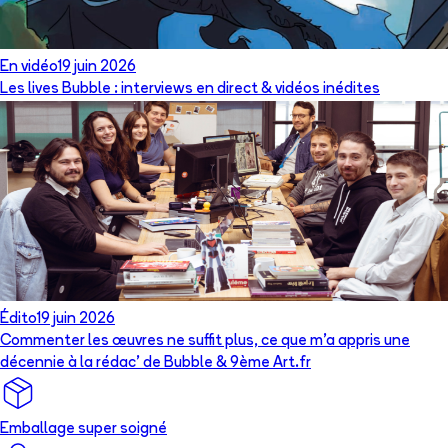
En vidéo
19 juin 2026
Les lives Bubble : interviews en direct & vidéos inédites
Édito
19 juin 2026
Commenter les œuvres ne suffit plus, ce que m’a appris une
décennie à la rédac’ de Bubble & 9ème Art.fr
Emballage super soigné