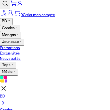
0
Créer mon compte
BD
Comics
Mangas
Jeunesse
Promotions
Exclusivités
Nouveautés
Tops
Média
BD