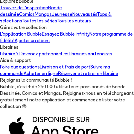
Explorez Bubble
Trouvez de l'inspiration
Bande
dessinée
Comics
Mangas
Jeunesse
Nouveautés
Tops &
sélections
Toutes les séries
Tous les auteurs
Gérez votre collection
L'application Bubble
Essayez Bubble Infinity
Notre programme de
fidélité
Ajouter un album
Librairies
Libraire ? Devenez partenaire
Les librairies partenaires
Aide & support
Foire aux questions
Livraison et frais de port
Suivre ma
commande
Acheter en ligne
Réserver et retirer en librairie
Rejoignez la communauté Bubble !
Bubble, c'est + de 250 000 utilisateurs passionnés de Bande
Dessinée, Comics et Mangas. Rejoignez-nous en téléchargeant
gratuitement notre application et commencez à lister votre
collection
🤓