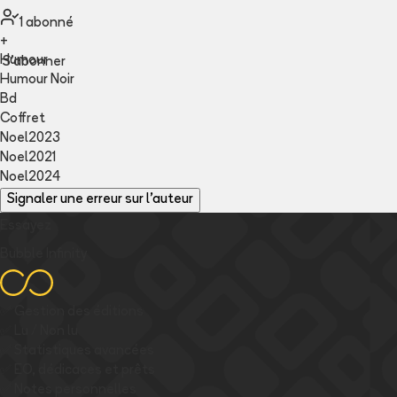
1
abonné
+
Humour
S'abonner
Humour Noir
Bd
Coffret
Noel2023
Noel2021
Noel2024
Signaler une erreur sur l'auteur
Essayez
Bubble Infinity
✅
Gestion des éditions
✅
Lu / Non lu
✅
Statistiques avancées
✅
EO, dédicaces et prêts
✅
Notes personnelles