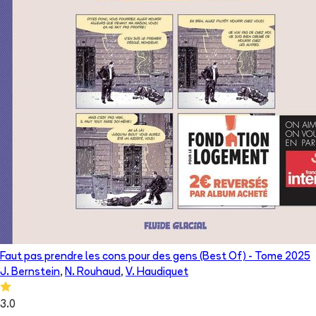
Faut pas prendre les cons pour des gens (Best Of)
- Tome
2025
J. Bernstein
,
N. Rouhaud
,
V. Haudiquet
3.0