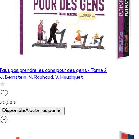
Faut pas prendre les cons pour des gens
- Tome
2
J. Bernstein
,
N. Rouhaud
,
V. Haudiquet
30,00 €
Disponible
Ajouter au panier