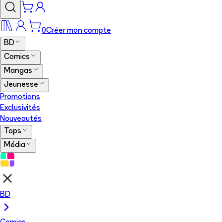
0
Créer mon compte
BD
Comics
Mangas
Jeunesse
Promotions
Exclusivités
Nouveautés
Tops
Média
BD