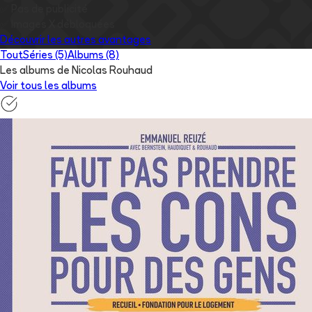
✅
Pas de publicité
✅
Images
X
débloquées
Découvrir les autres avantages
Tout
Séries (5)
Albums (8)
Les albums de Nicolas Rouhaud
Voir tous les albums