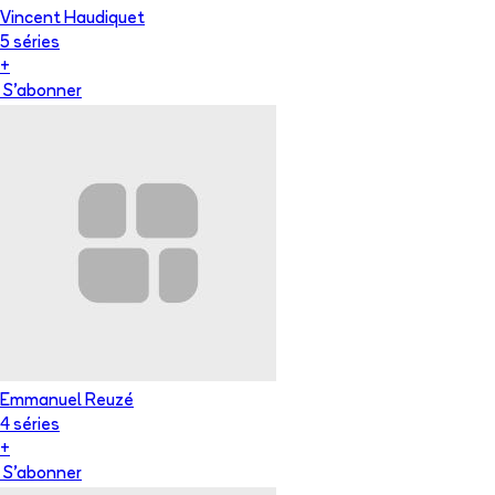
Vincent Haudiquet
5
série
s
+
S'abonner
Emmanuel Reuzé
4
série
s
+
S'abonner