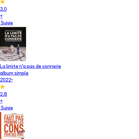
3.0
+
Suivie
La limite n'a pas de connerie
album simple
2022
•
2.8
+
Suivie