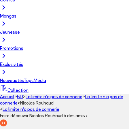
Comics
Mangas
Jeunesse
Promotions
Exclusivités
Nouveautés
Tops
Média
Collection
Accueil
>
BD
>
La limite n'a pas de connerie
>
La limite n'a pas de
connerie
>
Nicolas Rouhaud
<
La limite n'a pas de connerie
Faire découvrir Nicolas Rouhaud à des amis
: