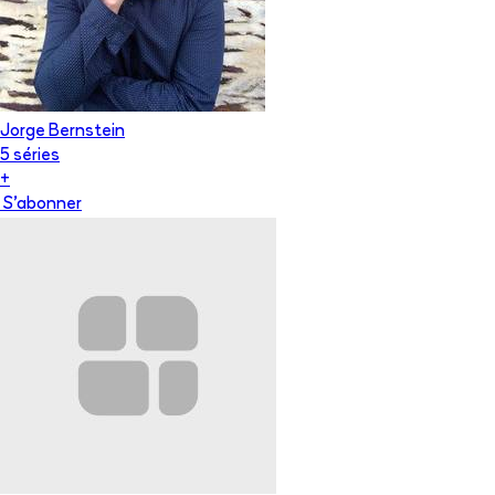
Jorge Bernstein
5
série
s
+
S'abonner