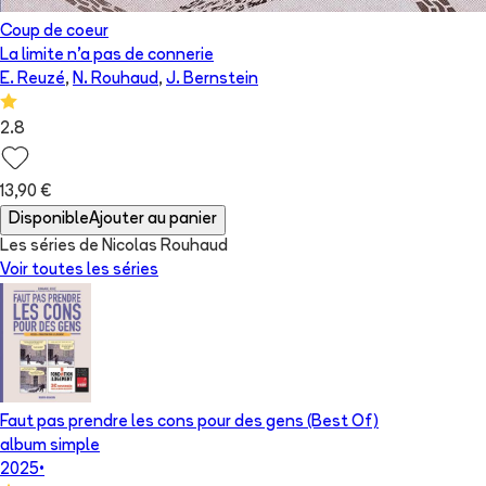
Coup de coeur
La limite n'a pas de connerie
E. Reuzé
,
N. Rouhaud
,
J. Bernstein
2.8
13,90 €
Disponible
Ajouter au panier
Les séries de Nicolas Rouhaud
Voir toutes les séries
Faut pas prendre les cons pour des gens (Best Of)
album simple
2025
•