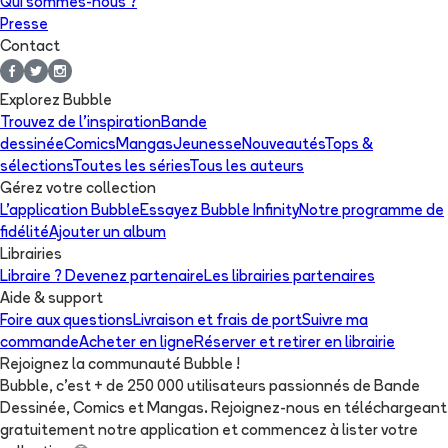
Qui sommes-nous ?
Presse
Contact
Explorez Bubble
Trouvez de l'inspiration
Bande
dessinée
Comics
Mangas
Jeunesse
Nouveautés
Tops &
sélections
Toutes les séries
Tous les auteurs
Gérez votre collection
L'application Bubble
Essayez Bubble Infinity
Notre programme de
fidélité
Ajouter un album
Librairies
Libraire ? Devenez partenaire
Les librairies partenaires
Aide & support
Foire aux questions
Livraison et frais de port
Suivre ma
commande
Acheter en ligne
Réserver et retirer en librairie
Rejoignez la communauté Bubble !
Bubble, c'est + de 250 000 utilisateurs passionnés de Bande
Dessinée, Comics et Mangas. Rejoignez-nous en téléchargeant
gratuitement notre application et commencez à lister votre