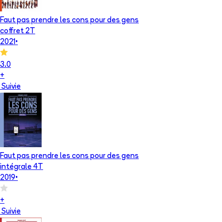
Faut pas prendre les cons pour des gens
coffret 2T
2021
•
3.0
+
Suivie
Faut pas prendre les cons pour des gens
intégrale 4T
2019
•
+
Suivie