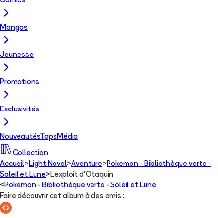
Comics
Mangas
Jeunesse
Promotions
Exclusivités
Nouveautés
Tops
Média
Collection
Accueil
>
Light Novel
>
Aventure
>
Pokemon - Bibliothèque verte -
Soleil et Lune
>
L'exploit d'Otaquin
<
Pokemon - Bibliothèque verte - Soleil et Lune
Faire découvrir cet album à des amis
: