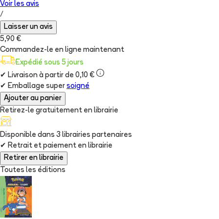
Voir les
avis
/
Laisser un avis
5,90 €
Commandez-le en ligne maintenant
Expédié sous 5 jours
✔
Livraison à partir de 0,10 €
✔
Emballage super
soigné
Ajouter au panier
Retirez-le gratuitement en librairie
Disponible dans
3
librairie
s
partenaire
s
✔
Retrait et paiement en librairie
Retirer en librairie
Toutes les éditions