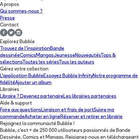
A propos
Qui sommes-nous ?
Presse
Contact
Explorez Bubble
Trouvez de l'inspiration
Bande
dessinée
Comics
Mangas
Jeunesse
Nouveautés
Tops &
sélections
Toutes les séries
Tous les auteurs
Gérez votre collection
L'application Bubble
Essayez Bubble Infinity
Notre programme de
fidélité
Ajouter un album
Librairies
Libraire ? Devenez partenaire
Les librairies partenaires
Aide & support
Foire aux questions
Livraison et frais de port
Suivre ma
commande
Acheter en ligne
Réserver et retirer en librairie
Rejoignez la communauté Bubble !
Bubble, c'est + de 250 000 utilisateurs passionnés de Bande
Dessinée, Comics et Mangas. Rejoignez-nous en téléchargeant