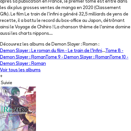
après sa publication en France, le premier tome est entré dans
les dix plus grosses ventes de manga en 2020 (Classement
Gfk). Le film Le train de l'infini a généré 32,5 milliards de yens de
recette, il a battu le record du box-office au Japon, détrônant
ainsi le Voyage de Chihiro ! La chanson thème de l'anime domine
aussi les charts nippons...
Découvrez les albums de
Demon Slayer : Roman
:
Demon Slayer : Le roman du film - Le train de l'Infini
...
Tome 8 -
Demon Slayer : Roman
Tome 9 -
Demon Slayer : Roman
Tome 10 -
Demon Slayer : Roman
Voir tous les albums
+
Suivie