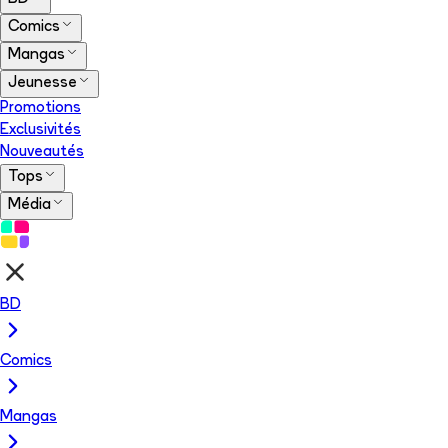
Comics
Mangas
Jeunesse
Promotions
Exclusivités
Nouveautés
Tops
Média
BD
Comics
Mangas