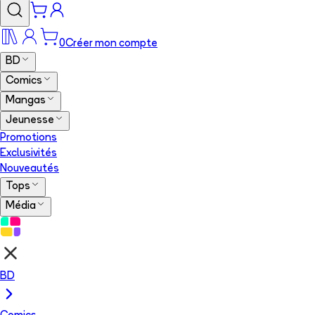
0
Créer mon compte
BD
Comics
Mangas
Jeunesse
Promotions
Exclusivités
Nouveautés
Tops
Média
BD