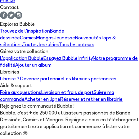
Presse
Contact
Explorez Bubble
Trouvez de l'inspiration
Bande
dessinée
Comics
Mangas
Jeunesse
Nouveautés
Tops &
sélections
Toutes les séries
Tous les auteurs
Gérez votre collection
L'application Bubble
Essayez Bubble Infinity
Notre programme de
fidélité
Ajouter un album
Librairies
Libraire ? Devenez partenaire
Les librairies partenaires
Aide & support
Foire aux questions
Livraison et frais de port
Suivre ma
commande
Acheter en ligne
Réserver et retirer en librairie
Rejoignez la communauté Bubble !
Bubble, c'est + de 250 000 utilisateurs passionnés de Bande
Dessinée, Comics et Mangas. Rejoignez-nous en téléchargeant
gratuitement notre application et commencez à lister votre
collection
🤓