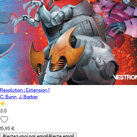
Revolution : Extension 1
C. Bunn
,
J. Barber
3.0
15,95 €
Alertez-moi par email
Alerte email