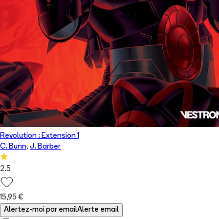
Revolution : Extension 1
C. Bunn
,
J. Barber
2.5
15,95 €
Alertez-moi par email
Alerte email