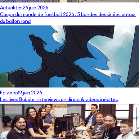
Actualités
26 juin 2026
Coupe du monde de football 2026 : 5 bandes dessinées autour
du ballon rond
En vidéo
19 juin 2026
Les lives Bubble : interviews en direct & vidéos inédites