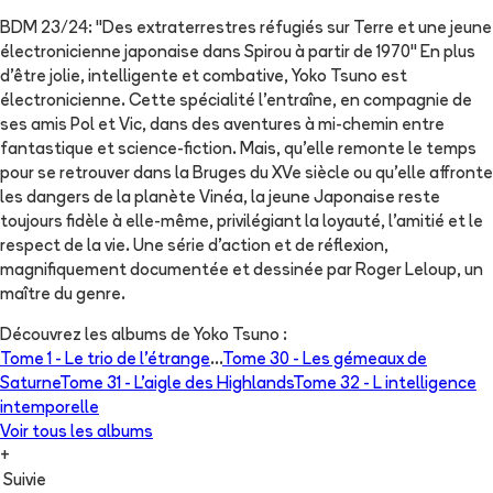
BDM 23/24: "Des extraterrestres réfugiés sur Terre et une jeune
électronicienne japonaise dans Spirou à partir de 1970" En plus
d’être jolie, intelligente et combative, Yoko Tsuno est
électronicienne. Cette spécialité l’entraîne, en compagnie de
ses amis Pol et Vic, dans des aventures à mi-chemin entre
fantastique et science-fiction. Mais, qu’elle remonte le temps
pour se retrouver dans la Bruges du XVe siècle ou qu’elle affronte
les dangers de la planète Vinéa, la jeune Japonaise reste
toujours fidèle à elle-même, privilégiant la loyauté, l’amitié et le
respect de la vie. Une série d’action et de réflexion,
magnifiquement documentée et dessinée par Roger Leloup, un
maître du genre.
Découvrez les albums de
Yoko Tsuno
:
Tome 1 -
Le trio de l'étrange
...
Tome 30 -
Les gémeaux de
Saturne
Tome 31 -
L'aigle des Highlands
Tome 32 -
L intelligence
intemporelle
Voir tous les albums
+
Suivie