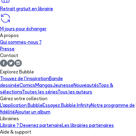
Retrait gratuit en librairie
14 jours pour échanger
A propos
Qui sommes-nous ?
Presse
Contact
Explorez Bubble
Trouvez de l'inspiration
Bande
dessinée
Comics
Mangas
Jeunesse
Nouveautés
Tops &
sélections
Toutes les séries
Tous les auteurs
Gérez votre collection
L'application Bubble
Essayez Bubble Infinity
Notre programme de
fidélité
Ajouter un album
Librairies
Libraire ? Devenez partenaire
Les librairies partenaires
Aide & support