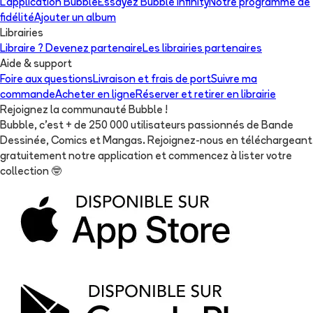
L'application Bubble
Essayez Bubble Infinity
Notre programme de
fidélité
Ajouter un album
Librairies
Libraire ? Devenez partenaire
Les librairies partenaires
Aide & support
Foire aux questions
Livraison et frais de port
Suivre ma
commande
Acheter en ligne
Réserver et retirer en librairie
Rejoignez la communauté Bubble !
Bubble, c'est + de 250 000 utilisateurs passionnés de Bande
Dessinée, Comics et Mangas. Rejoignez-nous en téléchargeant
gratuitement notre application et commencez à lister votre
collection
🤓