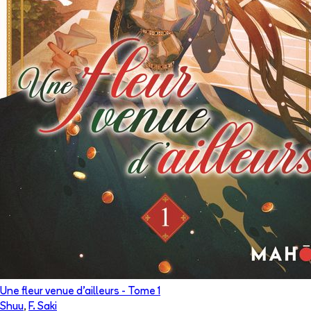
Une fleur venue d'ailleurs
- Tome
1
Shuu
,
F. Saki