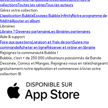
dessinée
Comics
Mangas
Jeunesse
Nouveautés
Tops &
sélections
Toutes les séries
Tous les auteurs
Gérez votre collection
L'application Bubble
Essayez Bubble Infinity
Notre programme de
fidélité
Ajouter un album
Librairies
Libraire ? Devenez partenaire
Les librairies partenaires
Aide & support
Foire aux questions
Livraison et frais de port
Suivre ma
commande
Acheter en ligne
Réserver et retirer en librairie
Rejoignez la communauté Bubble !
Bubble, c'est + de 250 000 utilisateurs passionnés de Bande
Dessinée, Comics et Mangas. Rejoignez-nous en téléchargeant
gratuitement notre application et commencez à lister votre
collection
🤓