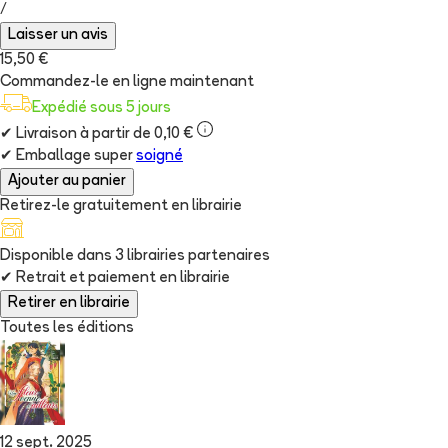
/
Laisser un avis
15,50 €
Commandez-le en ligne maintenant
Expédié sous 5 jours
✔
Livraison à partir de 0,10 €
✔
Emballage super
soigné
Ajouter au panier
Retirez-le gratuitement en librairie
Disponible dans
3
librairie
s
partenaire
s
✔
Retrait et paiement en librairie
Retirer en librairie
Toutes les éditions
12 sept. 2025