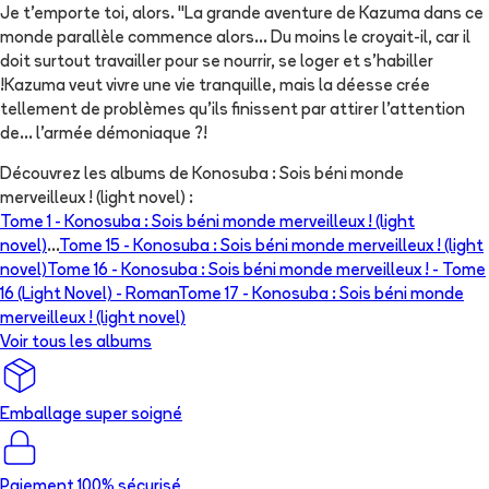
Je t'emporte toi, alors. "La grande aventure de Kazuma dans ce
monde parallèle commence alors... Du moins le croyait-il, car il
doit surtout travailler pour se nourrir, se loger et s'habiller
!Kazuma veut vivre une vie tranquille, mais la déesse crée
tellement de problèmes qu'ils finissent par attirer l'attention
de... l'armée démoniaque ?!
Découvrez les albums de
Konosuba : Sois béni monde
merveilleux ! (light novel)
:
Tome 1 -
Konosuba : Sois béni monde merveilleux ! (light
novel)
...
Tome 15 -
Konosuba : Sois béni monde merveilleux ! (light
novel)
Tome 16 -
Konosuba : Sois béni monde merveilleux ! - Tome
16 (Light Novel) - Roman
Tome 17 -
Konosuba : Sois béni monde
merveilleux ! (light novel)
Voir tous les albums
Emballage super soigné
Paiement 100% sécurisé