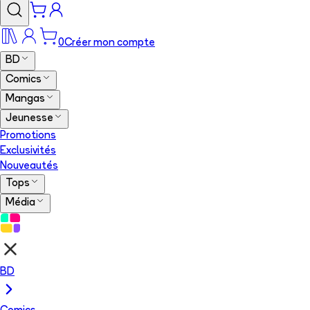
0
Créer mon compte
BD
Comics
Mangas
Jeunesse
Promotions
Exclusivités
Nouveautés
Tops
Média
BD