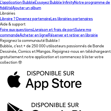
L'application Bubble
Essayez Bubble Infinity
Notre programme de
fidélité
Ajouter un album
Librairies
Libraire ? Devenez partenaire
Les librairies partenaires
Aide & support
Foire aux questions
Livraison et frais de port
Suivre ma
commande
Acheter en ligne
Réserver et retirer en librairie
Rejoignez la communauté Bubble !
Bubble, c'est + de 250 000 utilisateurs passionnés de Bande
Dessinée, Comics et Mangas. Rejoignez-nous en téléchargeant
gratuitement notre application et commencez à lister votre
collection
🤓