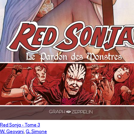
Red Sonja
- Tome
3
W. Geovani
,
G. Simone