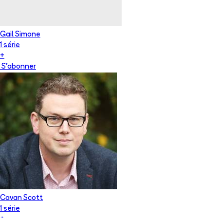
Gail Simone
1
série
+
S'abonner
Cavan Scott
1
série