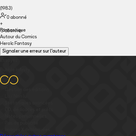
(1983)
0
abonné
+
Fantastique
S'abonner
Autour du Comics
Heroïc Fantasy
Signaler une erreur sur l'auteur
Essayez
Bubble Infinity
✅
Gestion des éditions
✅
Lu / Non lu
✅
Statistiques avancées
✅
EO, dédicaces et prêts
✅
Notes personnelles
✅
Pas de publicité
✅
Images
X
débloquées