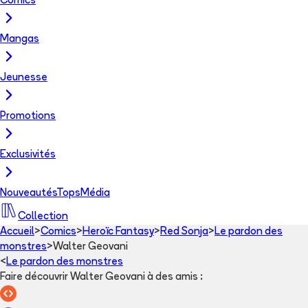
Comics
Mangas
Jeunesse
Promotions
Exclusivités
Nouveautés
Tops
Média
Collection
Accueil
>
Comics
>
Heroïc Fantasy
>
Red Sonja
>
Le pardon des
monstres
>
Walter Geovani
<
Le pardon des monstres
Faire découvrir Walter Geovani à des amis
: