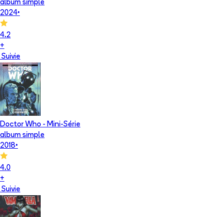
album simple
2024
•
4.2
+
Suivie
Doctor Who - Mini-Série
album simple
2018
•
4.0
+
Suivie