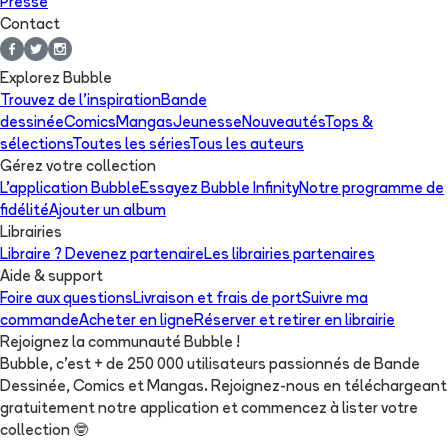
Presse
Contact
Explorez Bubble
Trouvez de l'inspiration
Bande
dessinée
Comics
Mangas
Jeunesse
Nouveautés
Tops &
sélections
Toutes les séries
Tous les auteurs
Gérez votre collection
L'application Bubble
Essayez Bubble Infinity
Notre programme de
fidélité
Ajouter un album
Librairies
Libraire ? Devenez partenaire
Les librairies partenaires
Aide & support
Foire aux questions
Livraison et frais de port
Suivre ma
commande
Acheter en ligne
Réserver et retirer en librairie
Rejoignez la communauté Bubble !
Bubble, c'est + de 250 000 utilisateurs passionnés de Bande
Dessinée, Comics et Mangas. Rejoignez-nous en téléchargeant
gratuitement notre application et commencez à lister votre
collection
🤓