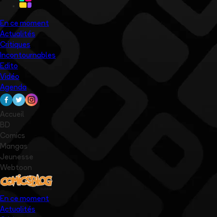
En ce moment
Actualités
Critiques
Incontournables
Edito
Vidéo
Agenda
Accueil
BD
Comics
Mangas
Jeunesse
Webtoon
En ce moment
Actualités