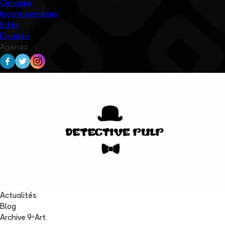
Critiques
Incontournables
Edito
En vidéo
Agenda
Actualités
Blog
Archive 9ᵉArt