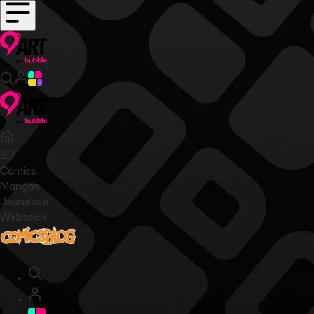
BD
Comics
Mangas
Jeunesse
Webtoon