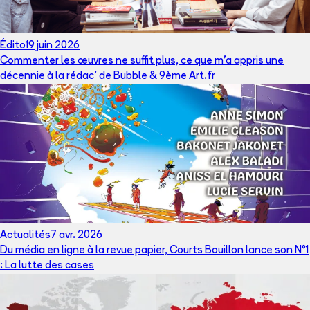
Édito
19 juin 2026
Commenter les œuvres ne suffit plus, ce que m’a appris une
décennie à la rédac’ de Bubble & 9ème Art.fr
Actualités
7 avr. 2026
Du média en ligne à la revue papier, Courts Bouillon lance son N°1
: La lutte des cases