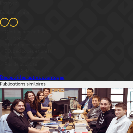
Essayez
Bubble Infinity
✅
Gestion des éditions
✅
Lu / Non lu
✅
Statistiques avancées
✅
EO, dédicaces et prêts
✅
Notes personnelles
✅
Pas de publicité
✅
Images
X
débloquées
Découvrir les autres avantages
Publications similaires