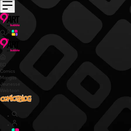
BD
Comics
Mangas
Jeunesse
Webtoon