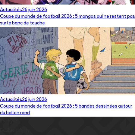
Actualités
26 juin 2026
Coupe du monde de football 2026 : 5 mangas qui ne restent pas
sur le banc de touche
Actualités
26 juin 2026
Coupe du monde de football 2026 : 5 bandes dessinées autour
du ballon rond
Essayez
Bubble Infinity