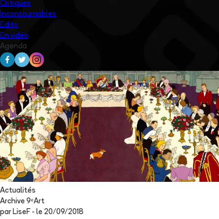
Critiques
Incontournables
Edito
En vidéo
Agenda
Actualités
Archive 9ᵉArt
par
LiseF
- le
20/09/2018