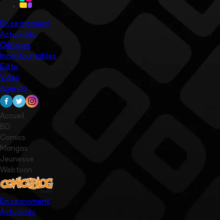
En ce moment
Actualités
Critiques
Incontournables
Edito
Vidéo
Agenda
Accueil
BD
Comics
Mangas
Jeunesse
Webtoon
En ce moment
Actualités