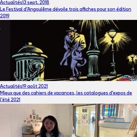
Actualités
13 sept. 2018
Le Festival d'Angoulême dévoile trois affiches pour son édition
2019
Actualités
19 août 2021
Mieux que des cahiers de vacances, les catalogues d’expos de
l’été 2021