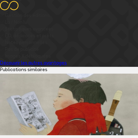
✅
Gestion des éditions
✅
Lu / Non lu
✅
Statistiques avancées
✅
EO, dédicaces et prêts
✅
Notes personnelles
✅
Pas de publicité
✅
Images
X
débloquées
Découvrir les autres avantages
Publications similaires