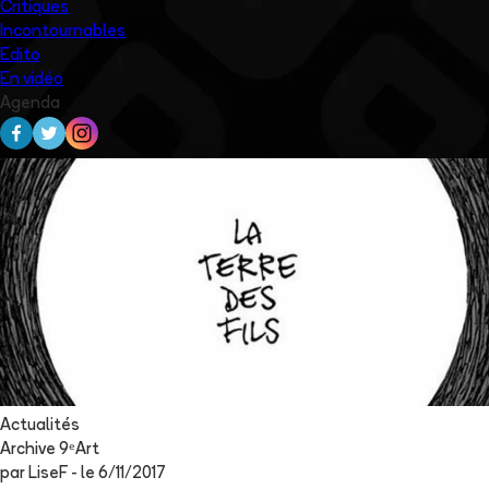
Critiques
Incontournables
Edito
En vidéo
Agenda
Actualités
Archive 9ᵉArt
par
LiseF
- le
6/11/2017