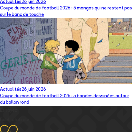
Actualités
26 juin 2026
Coupe du monde de football 2026 : 5 mangas qui ne restent pas
sur le banc de touche
Actualités
26 juin 2026
Coupe du monde de football 2026 : 5 bandes dessinées autour
du ballon rond
Essayez
Bubble Infinity