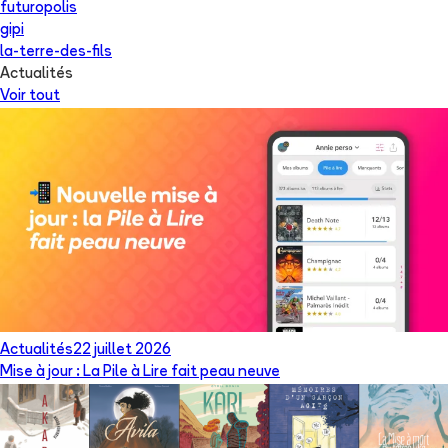
futuropolis
gipi
la-terre-des-fils
Actualités
Voir tout
Actualités
22 juillet 2026
Mise à jour : La Pile à Lire fait peau neuve