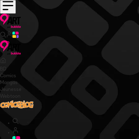
BD
Comics
Mangas
Jeunesse
Webtoon