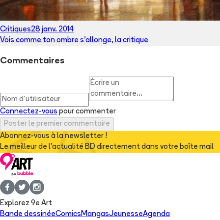
Critiques
28 janv. 2014
Vois comme ton ombre s'allonge, la critique
Commentaires
Connectez-vous
pour commenter
Poster le premier commentaire
Abonnez-vous à la newsletter !
Le meilleur de l'actualité BD directement dans votre boîte mail
Explorez 9e Art
Bande dessinée
Comics
Mangas
Jeunesse
Agenda