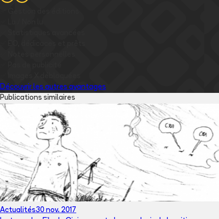
✅
Gestion des éditions
✅
Lu / Non lu
✅
Statistiques avancées
✅
EO, dédicaces et prêts
✅
Notes personnelles
✅
Pas de publicité
✅
Images
X
débloquées
Découvrir les autres avantages
Publications similaires
Actualités
30 nov. 2017