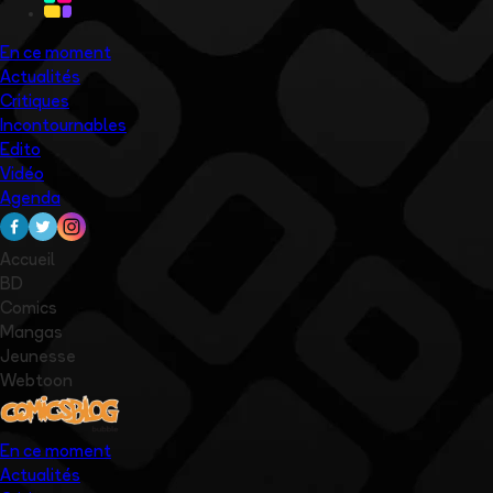
En ce moment
Actualités
Critiques
Incontournables
Edito
Vidéo
Agenda
Accueil
BD
Comics
Mangas
Jeunesse
Webtoon
En ce moment
Actualités