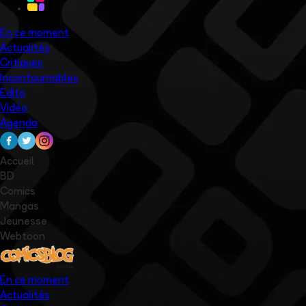
En ce moment
Actualités
Critiques
Incontournables
Edito
Vidéo
Agenda
Accueil
BD
Comics
Mangas
Jeunesse
Webtoon
En ce moment
Actualités