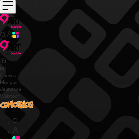
BD
Comics
Mangas
Jeunesse
Webtoon