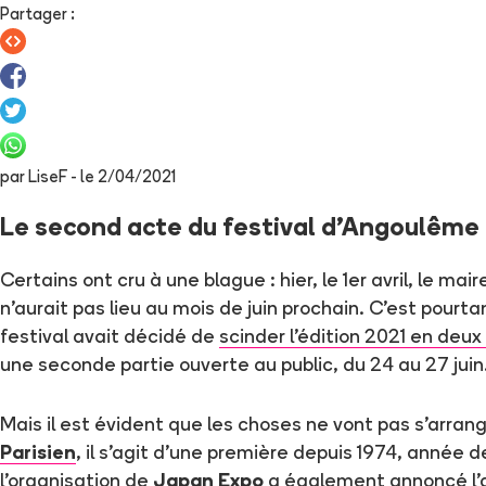
Partager
:
par
LiseF
- le
2/04/2021
Le second acte du festival d'Angoulême
Certains ont cru à une blague : hier, le 1er avril, le m
n'aurait pas lieu au mois de juin prochain. C'est pou
festival avait décidé de
scinder l'édition 2021 en deux
une seconde partie ouverte au public, du 24 au 27 juin
Mais il est évident que les choses ne vont pas s'arra
Parisien
, il s'agit d'une première depuis 1974, année d
l'organisation de
Japan Expo
a également annoncé l'an