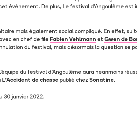
cet événement. De plus, Le festival d'Angoulême est int
itaire mais également social compliqué. En effet, suit
avec en chef de file
Fabien Vehlmann
et
Gwen de Bo
nnulation du festival, mais désormais la question se po
n ? L'équipe du festival d'Angoulême aura néanmoins réu
à
L'Accident de chasse
publié chez
Sonatine
.
u 30 janvier 2022.