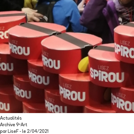
Actualités
Archive 9ᵉArt
par
LiseF
- le
2/04/2021