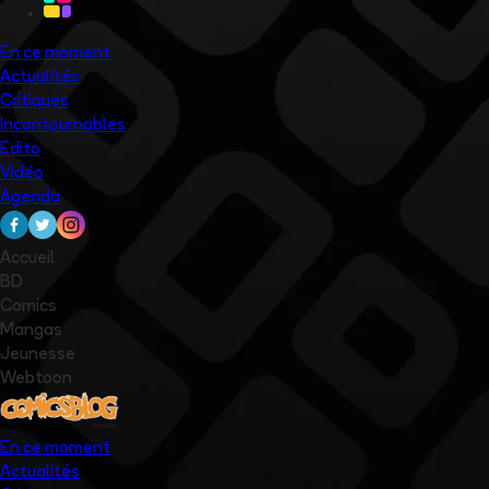
En ce moment
Actualités
Critiques
Incontournables
Edito
Vidéo
Agenda
Accueil
BD
Comics
Mangas
Jeunesse
Webtoon
En ce moment
Actualités