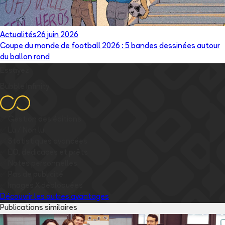
Actualités
26 juin 2026
Coupe du monde de football 2026 : 5 bandes dessinées autour
du ballon rond
Essayez
Bubble Infinity
✅
Gestion des éditions
✅
Lu / Non lu
✅
Statistiques avancées
✅
EO, dédicaces et prêts
✅
Notes personnelles
✅
Pas de publicité
✅
Images
X
débloquées
Découvrir les autres avantages
Publications similaires