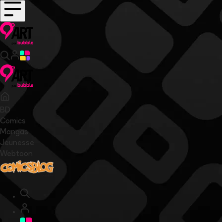
BD
Comics
Mangas
Jeunesse
Webtoon