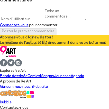
Commentaires
Connectez-vous
pour commenter
Poster le premier commentaire
Abonnez-vous à la newsletter !
Le meilleur de l'actualité BD directement dans votre boîte mail
Explorez 9e Art
Bande dessinée
Comics
Mangas
Jeunesse
Agenda
A propos de 9e Art
Qui sommes-nous ?
Publicité
bubble
Contactez-nous