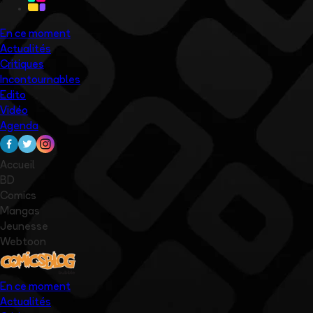
En ce moment
Actualités
Critiques
Incontournables
Edito
Vidéo
Agenda
Accueil
BD
Comics
Mangas
Jeunesse
Webtoon
En ce moment
Actualités