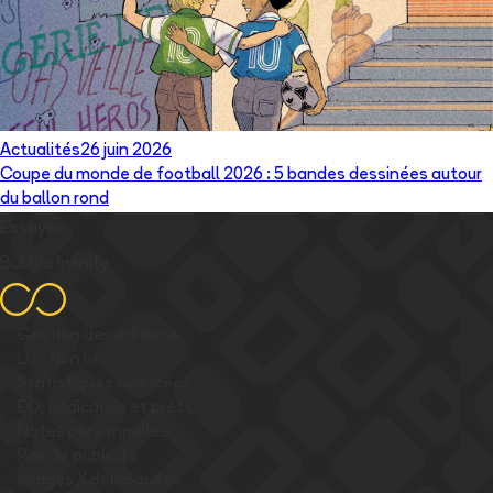
Actualités
26 juin 2026
Coupe du monde de football 2026 : 5 bandes dessinées autour
du ballon rond
Essayez
Bubble Infinity
✅
Gestion des éditions
✅
Lu / Non lu
✅
Statistiques avancées
✅
EO, dédicaces et prêts
✅
Notes personnelles
✅
Pas de publicité
✅
Images
X
débloquées