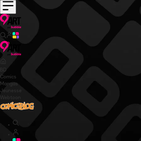
BD
Comics
Mangas
Jeunesse
Webtoon