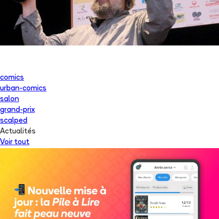
comics
urban-comics
salon
grand-prix
scalped
Actualités
Voir tout