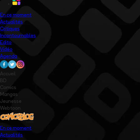
En ce moment
Actualités
Critiques
Incontournables
Edito
Vidéo
Agenda
Accueil
BD
Comics
Mangas
Jeunesse
Webtoon
En ce moment
Actualités