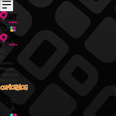
BD
Comics
Mangas
Jeunesse
Webtoon