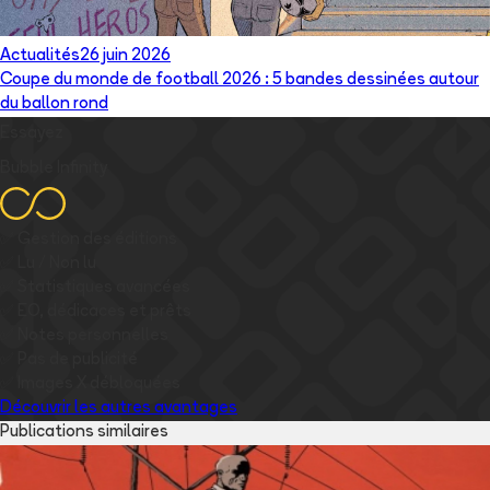
Actualités
26 juin 2026
Coupe du monde de football 2026 : 5 bandes dessinées autour
du ballon rond
Essayez
Bubble Infinity
✅
Gestion des éditions
✅
Lu / Non lu
✅
Statistiques avancées
✅
EO, dédicaces et prêts
✅
Notes personnelles
✅
Pas de publicité
✅
Images
X
débloquées
Découvrir les autres avantages
Publications similaires