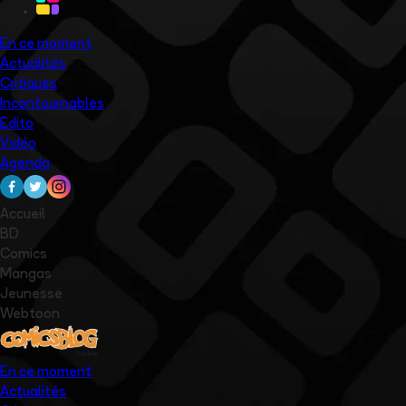
En ce moment
Actualités
Critiques
Incontournables
Edito
Vidéo
Agenda
Accueil
BD
Comics
Mangas
Jeunesse
Webtoon
En ce moment
Actualités