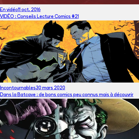
En vidéo
11 oct. 2016
VIDÉO : Conseils Lecture Comics #21
Incontournables
30 mars 2020
Dans la Batcave : de bons comics peu connus mais à découvrir