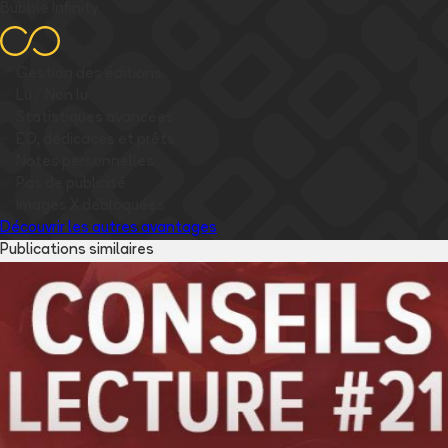
Bubble Infinity
✅
Gestion des éditions
✅
Lu / Non lu
✅
Statistiques avancées
✅
EO, dédicaces et prêts
✅
Notes personnelles
✅
Pas de publicité
✅
Images
X
débloquées
Découvrir les autres avantages
Publications similaires