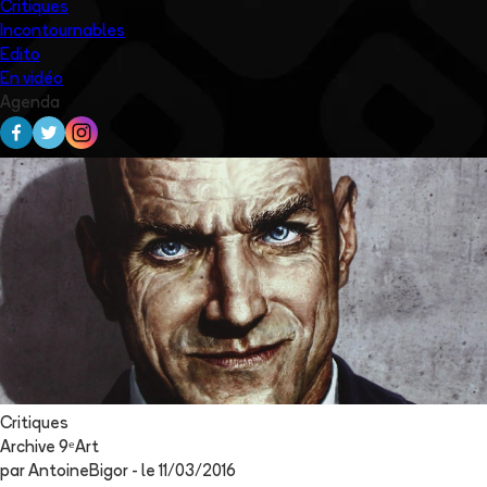
Critiques
Incontournables
Edito
En vidéo
Agenda
Critiques
Archive 9ᵉArt
par
AntoineBigor
- le
11/03/2016