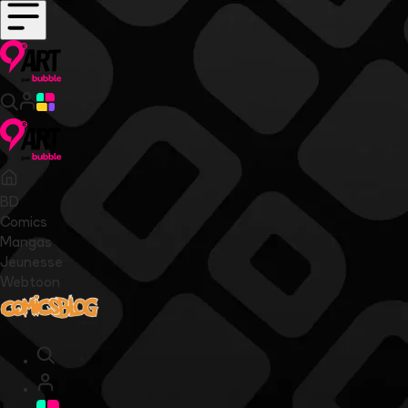
BD
Comics
Mangas
Jeunesse
Webtoon