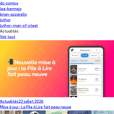
dc-comics
lee-bermejo
brian-azzarello
luthor
luthor:-man-of-steel
Actualités
Voir tout
Actualités
22 juillet 2026
Mise à jour : La Pile à Lire fait peau neuve