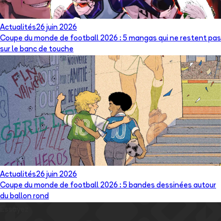
Actualités
26 juin 2026
Coupe du monde de football 2026 : 5 mangas qui ne restent pas
sur le banc de touche
Actualités
26 juin 2026
Coupe du monde de football 2026 : 5 bandes dessinées autour
du ballon rond
Essayez