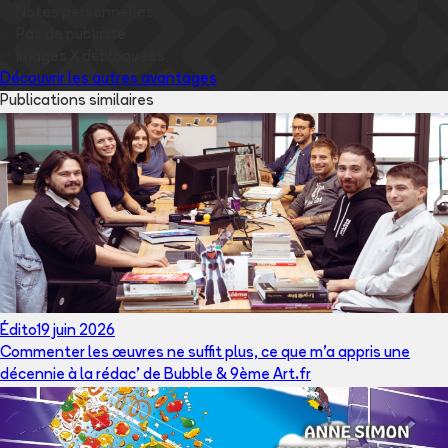
✅
Notes personnelles
✅
Pas de publicité
✅
Images
X
débloquées
Découvrir les autres avantages
Publications similaires
Édito
19 juin 2026
Commenter les œuvres ne suffit plus, ce que m’a appris une
décennie à la rédac’ de Bubble & 9ème Art.fr