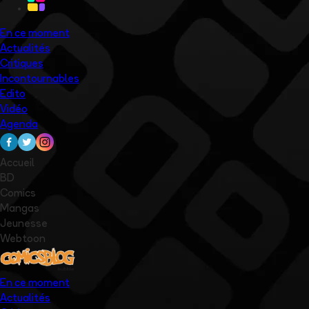
En ce moment
Actualités
Critiques
Incontournables
Edito
Vidéo
Agenda
Accueil
BD
Comics
Mangas
Jeunesse
Webtoon
En ce moment
Actualités