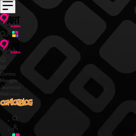
BD
Comics
Mangas
Jeunesse
Webtoon