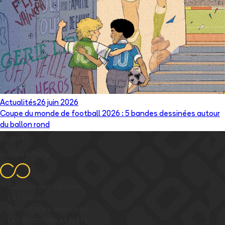
Actualités
26 juin 2026
Coupe du monde de football 2026 : 5 bandes dessinées autour
du ballon rond
Essayez
Bubble Infinity
✅
Gestion des éditions
✅
Lu / Non lu
✅
Statistiques avancées
✅
EO, dédicaces et prêts