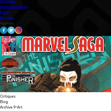
Critiques
Incontournables
Edito
En vidéo
Agenda
Critiques
Blog
Archive 9ᵉArt