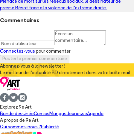
Menacé de mort sur les réseaux sociaux, le dessinateur de
presse Bésot face à la violence de l’extrême droite
Commentaires
Connectez-vous
pour commenter
Poster le premier commentaire
Abonnez-vous à la newsletter !
Le meilleur de l'actualité BD directement dans votre boîte mail
Explorez 9e Art
Bande dessinée
Comics
Mangas
Jeunesse
Agenda
A propos de 9e Art
Qui sommes-nous ?
Publicité