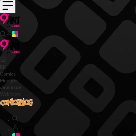
BD
Comics
Mangas
Jeunesse
Webtoon