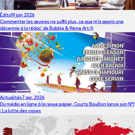
Édito
19 juin 2026
Commenter les œuvres ne suffit plus, ce que m’a appris une
décennie à la rédac’ de Bubble & 9ème Art.fr
Actualités
7 avr. 2026
Du média en ligne à la revue papier, Courts Bouillon lance son N°1
: La lutte des cases