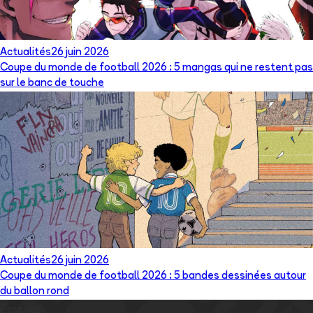
Actualités
26 juin 2026
Coupe du monde de football 2026 : 5 mangas qui ne restent pas
sur le banc de touche
Actualités
26 juin 2026
Coupe du monde de football 2026 : 5 bandes dessinées autour
du ballon rond
Essayez