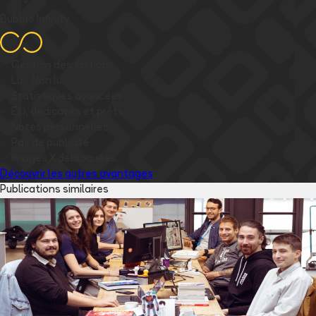
Bubble Infinity
✅
Gestion des éditions
✅
Lu / Non lu
✅
Statistiques avancées
✅
EO, dédicaces et prêts
✅
Notes personnelles
✅
Pas de publicité
✅
Images
X
débloquées
Découvrir les autres avantages
Publications similaires