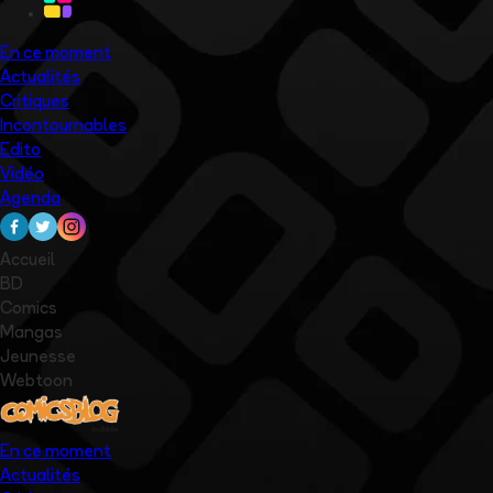
En ce moment
Actualités
Critiques
Incontournables
Edito
Vidéo
Agenda
Accueil
BD
Comics
Mangas
Jeunesse
Webtoon
En ce moment
Actualités