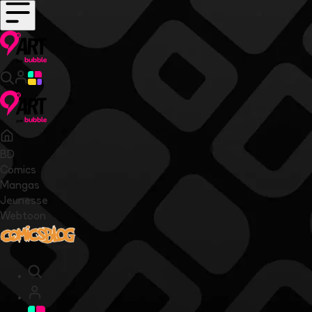
BD
Comics
Mangas
Jeunesse
Webtoon