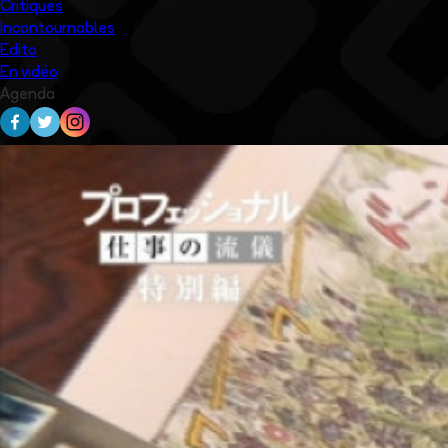
Critiques
Incontournables
Edito
En vidéo
Agenda